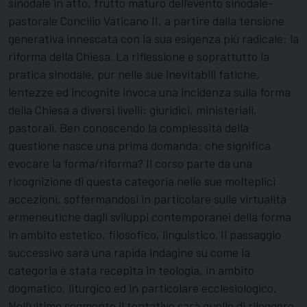
sinodale in atto, frutto maturo dell’evento sinodale-
pastorale Concilio Vaticano II, a partire dalla tensione
generativa innescata con la sua esigenza più radicale: la
riforma della Chiesa. La riflessione e soprattutto la
pratica sinodale, pur nelle sue inevitabili fatiche,
lentezze ed incognite invoca una incidenza sulla forma
della Chiesa a diversi livelli: giuridici, ministeriali,
pastorali. Ben conoscendo la complessità della
questione nasce una prima domanda: che significa
evocare la forma/riforma? Il corso parte da una
ricognizione di questa categoria nelle sue molteplici
accezioni, soffermandosi in particolare sulle virtualità
ermeneutiche dagli sviluppi contemporanei della forma
in ambito estetico, filosofico, linguistico. Il passaggio
successivo sarà una rapida indagine su come la
categoria è stata recepita in teologia, in ambito
dogmatico, liturgico ed in particolare ecclesiologico.
Nell’ultimo segmento il tentativo sarà quello di rileggere