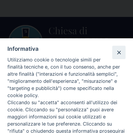
Informativa
Utilizziamo cookie o tecnologie simili per
finalità tecniche e, con il tuo consenso, anche per
Centralino Curia Vescovile
altre finalità ("interazioni e funzionalità semplici",
0541 913711
"miglioramento dell'esperienza", "misurazione" e
"targeting e pubblicità") come specificato nella
Indirizzo
cookie policy.
Piazza Giovani Paolo II, 1
Cliccando su "accetta" acconsenti all'utilizzo dei
47864 PENNABILLI (RN)
cookie. Cliccando su "personalizza" puoi avere
maggiori informazioni sui cookie utilizzati e
Seguici su
personalizzare le tue preferenze. Cliccando su
Facebook
Instagram
LinkedIn
X
YouTube
Feed
"rifiuta" o chiudendo questa informativa proseguirai