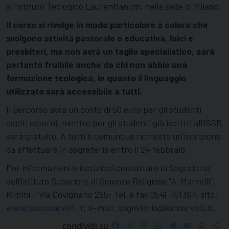
all’Istituto Teologico Laurentianum, nella sede di Milano.
Il corso si rivolge in modo particolare a coloro che
svolgono attività pastorale o educativa, laici e
presbiteri, ma non avrà un taglio specialistico, sarà
pertanto fruibile anche da chi non abbia una
formazione teologica, in quanto il linguaggio
utilizzato sarà accessibile a tutti.
Il percorso avrà un costo di 50 euro per gli studenti
ospiti esterni, mentre per gli studenti già iscritti all’ISSR
sarà gratuito. A tutti è comunque richiesta un’iscrizione
da effettuare in segreteria entro il 24 febbraio.
Per informazioni e iscrizioni contattare la Segreteria
dell’Istituto Superiore di Scienze Religiose “A. Marvelli”,
Rimini – Via Covignano 265; Tel. e fax 0541-751367; sito:
www.isssrmarvelli.it
; e-mail: segreteria@isrmarvelli.it.
Facebook
X
Threads
WhatsApp
Telegram
Email
Print
S
condividi su