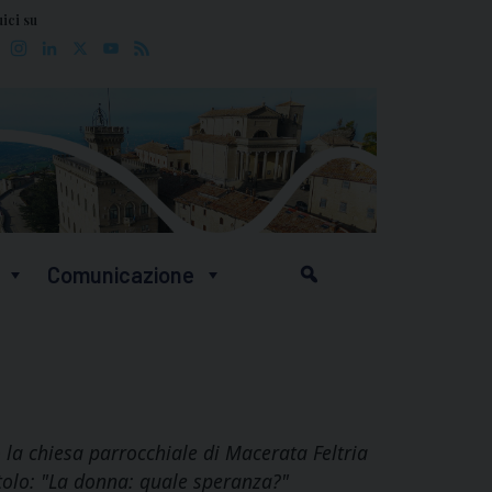
ici su
Facebook
Instagram
LinkedIn
X
YouTube
Feed
Comunicazione
 la chiesa parrocchiale di Macerata Feltria
itolo: "La donna: quale speranza?"