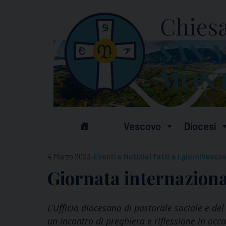
Skip
to
content
Vescovo
Diocesi
-
4 Marzo 2023
Eventi e Notizie
I fatti e i giorni
Vescov
Giornata internaziona
L'Ufficio diocesano di pastorale sociale e de
un incontro di preghiera e riflessione in occ