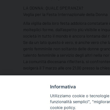
LA DONNA: QUALE SPERANZA?
Veglia per la Festa Internazionale della Donna
Alla vigilia della loro festa addolora constata
molteplici forme, dall’aspetto più visibile e inq
società in tutto il mondo è ancora lontana dal 
Se da un lato questo è vero, è anche vero che la
genio femminile non soltanto delle donne grand
talento femminile a servizio degli altri nella no
La comunità diocesana rifletterà, si confronter
svolgerà il 7 marzo alle ore 21.00 presso la chi
Ufficio diocesano di Pastorale Sociale e del La
#giornatainternazionaledelladonna
Informativa
Utilizziamo cookie o tecnologie s
funzionalità semplici", "miglior
cookie policy.