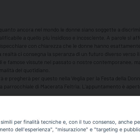
re quanto ancora nel mondo le donne siano soggette a discrim
ualificabile a quello più insidioso e incosciente. A parole si 
rispecchiare con chiarezza che le donne hanno esattamente la 
 realtà ci consegna la speranza di un futuro diverso verso il
i e famose vissute nel passato o nostre contemporanee, ma 
rmalità del quotidiano.
à e pregherà per questo nella Veglia per la Festa della Don
esa parrocchiale di Macerata Feltria. L’appuntamento è aperto
voro
imili per finalità tecniche e, con il tuo consenso, anche per 
amento dell'esperienza", "misurazione" e "targeting e pubbli