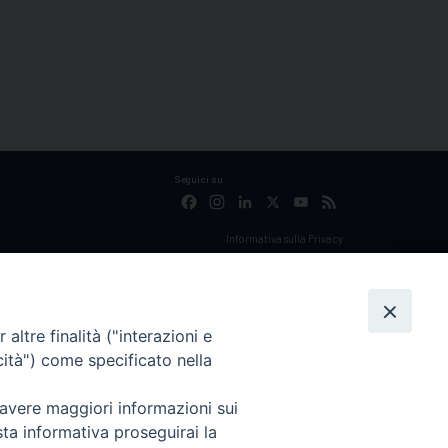
Seguici su
Facebook
Instagram
LinkedIn
X
YouTube
Feed
Informativa sulla Privacy
altre finalità ("interazioni e
cità") come specificato nella
 avere maggiori informazioni sui
sta informativa proseguirai la