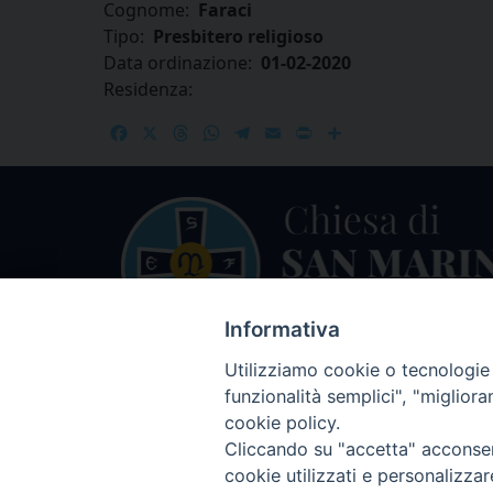
Cognome:
Faraci
Tipo:
Presbitero religioso
Data ordinazione:
01-02-2020
Residenza:
Facebook
X
Threads
WhatsApp
Telegram
Email
Print
Share
Informativa
Utilizziamo cookie o tecnologie s
funzionalità semplici", "miglior
cookie policy.
Cliccando su "accetta" acconsent
cookie utilizzati e personalizza