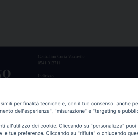
Centralino Curia Vescovile
0541 913711
Indirizzo
Piazza Giovani Paolo II, 1
47864 PENNABILLI (RN)
imili per finalità tecniche e, con il tuo consenso, anche per 
amento dell'esperienza", "misurazione" e "targeting e pubbli
i all'utilizzo dei cookie. Cliccando su "personalizza" puoi
re le tue preferenze. Cliccando su "rifiuta" o chiudendo que