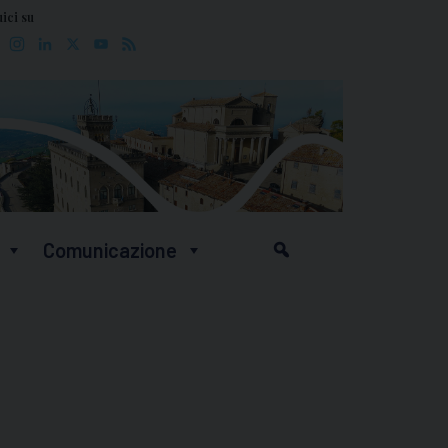
ici su
Facebook
Instagram
LinkedIn
X
YouTube
Feed
Comunicazione