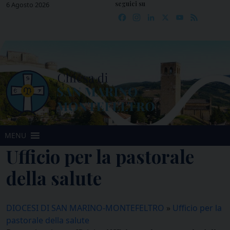
seguici su
Skip
6 Agosto 2026
Facebook
Instagram
LinkedIn
X
YouTube
Feed
to
content
MENU
Ufficio per la pastorale
della salute
DIOCESI DI SAN MARINO-MONTEFELTRO
»
Ufficio per la
pastorale della salute