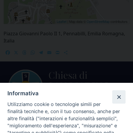
Leaflet
| Map data ©
OpenStreetMap
contributors
Piazza Giovanni Paolo II 1, Pennabilli, Emilia Romagna,
Italia
Facebook
X
Threads
WhatsApp
Telegram
Email
Print
Share
Informativa
Utilizziamo cookie o tecnologie simili per
finalità tecniche e, con il tuo consenso, anche per
Centralino Curia Vescovile
altre finalità ("interazioni e funzionalità semplici",
0541 913711
"miglioramento dell'esperienza", "misurazione" e
"targeting e pubblicità") come specificato nella