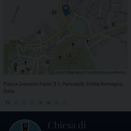
Leaflet
| Map data ©
OpenStreetMap
contributors
Piazza Giovanni Paolo II 1, Pennabilli, Emilia Romagna,
Italia
Facebook
X
Threads
WhatsApp
Telegram
Email
Print
Share