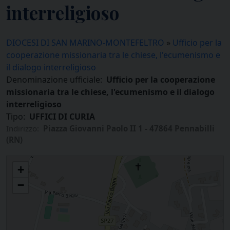
interreligioso
DIOCESI DI SAN MARINO-MONTEFELTRO
»
Ufficio per la
cooperazione missionaria tra le chiese, l'ecumenismo e
il dialogo interreligioso
Denominazione ufficiale:
Ufficio per la cooperazione
missionaria tra le chiese, l'ecumenismo e il dialogo
interreligioso
Tipo:
UFFICI DI CURIA
Indirizzo:
Piazza Giovanni Paolo II 1 - 47864 Pennabilli
(RN)
Ufficio per la cooperazione missionaria tra le chiese, l'ecumenismo e il
+
dialogo interreligioso
−