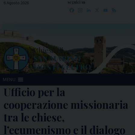
seguici su
Skip
6 Agosto 2026
Facebook
Instagram
LinkedIn
X
YouTube
Feed
to
content
MENU
Ufficio per la
cooperazione missionaria
tra le chiese,
l’ecumenismo e il dialogo