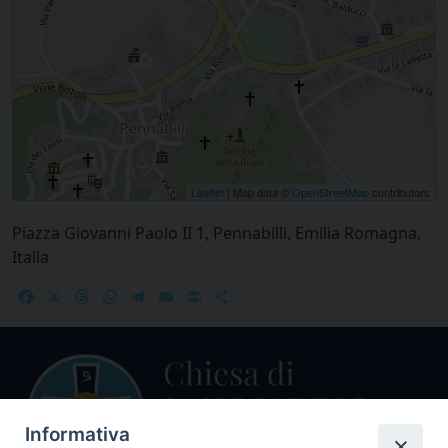
Leaflet
| Map data ©
OpenStreetMap
contributors
Piazza Giovanni Paolo II 1, Pennabilli, Emilia Romagna,
Italia
Facebook
X
Threads
WhatsApp
Telegram
Email
Print
Share
Informativa