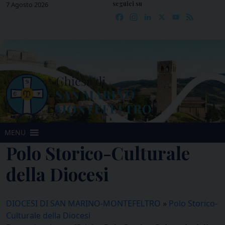
seguici su
Skip
7 Agosto 2026
Facebook
Instagram
LinkedIn
X
YouTube
Feed
to
content
MENU
Polo Storico-Culturale
della Diocesi
DIOCESI DI SAN MARINO-MONTEFELTRO
»
Polo Storico-
Culturale della Diocesi