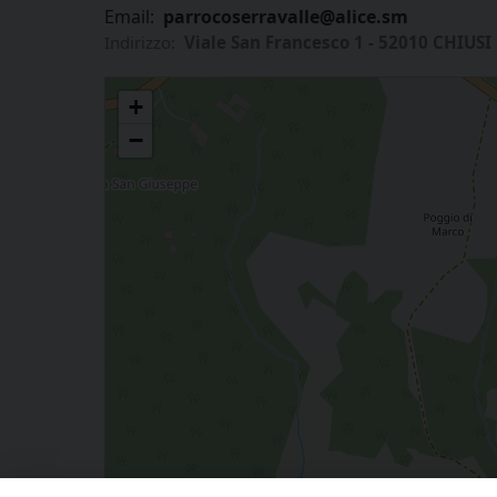
Email:
parrocoserravalle@alice.sm
Indirizzo:
Viale San Francesco 1 - 52010 CHIUS
Colonia "San Marino" a Chiusi della Verna
+
−