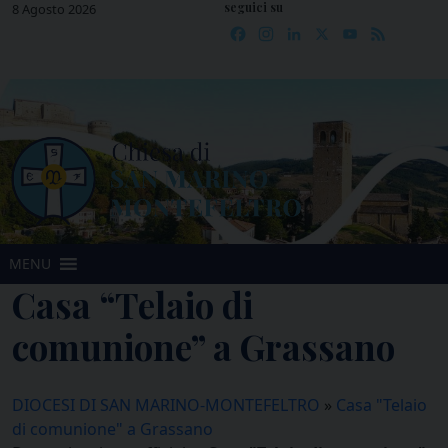
seguici su
Skip
8 Agosto 2026
Facebook
Instagram
LinkedIn
X
YouTube
Feed
to
content
MENU
Casa “Telaio di
comunione” a Grassano
DIOCESI DI SAN MARINO-MONTEFELTRO
»
Casa "Telaio
di comunione" a Grassano