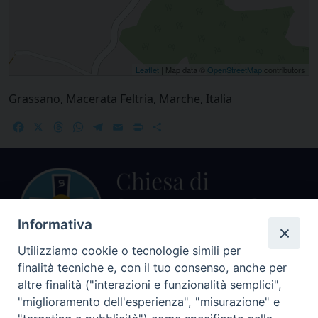
Leaflet
| Map data ©
OpenStreetMap
contributors
Grassano, Macerata Feltria, Marche, Italia
Facebook
X
Threads
WhatsApp
Telegram
Email
Print
Share
Informativa
Utilizziamo cookie o tecnologie simili per
finalità tecniche e, con il tuo consenso, anche per
Centralino Curia Vescovile
altre finalità ("interazioni e funzionalità semplici",
0541 913711
"miglioramento dell'esperienza", "misurazione" e