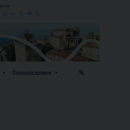
ici su
Facebook
Instagram
LinkedIn
X
YouTube
Feed
Comunicazione