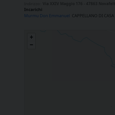
Indirizzo:
Via XXIV Maggio 176 - 47863 Novafelt
Incarichi
Murmu Don Emmanuel
CAPPELLANO DI CASA 
Casa Residenza per anziani di Novafeltria
+
−