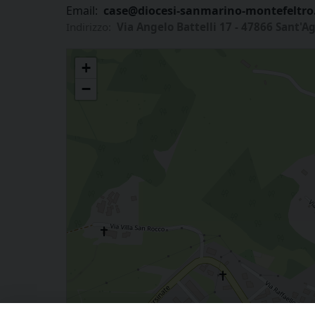
Email:
case@diocesi-sanmarino-montefeltro.
Indirizzo:
Via Angelo Battelli 17 - 47866 Sant'Ag
Casa per gruppi “Santa Dorotea” di Sant’Agata Feltria
+
−