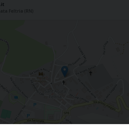
it
ata Feltria (RN)