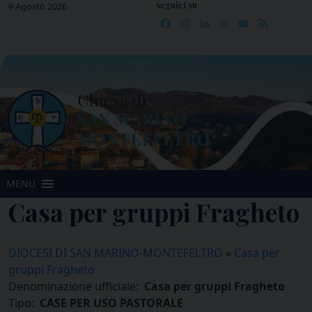
seguici su
Skip
9 Agosto 2026
Facebook
Instagram
LinkedIn
X
YouTube
Feed
to
content
MENU
Casa per gruppi Fragheto
DIOCESI DI SAN MARINO-MONTEFELTRO
»
Casa per
gruppi Fragheto
Denominazione ufficiale:
Casa per gruppi Fragheto
Tipo:
CASE PER USO PASTORALE