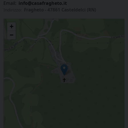
Email:
info@casafragheto.it
Indirizzo:
Fragheto - 47861 Casteldelci (RN)
Casa per gruppi Fragheto
+
−