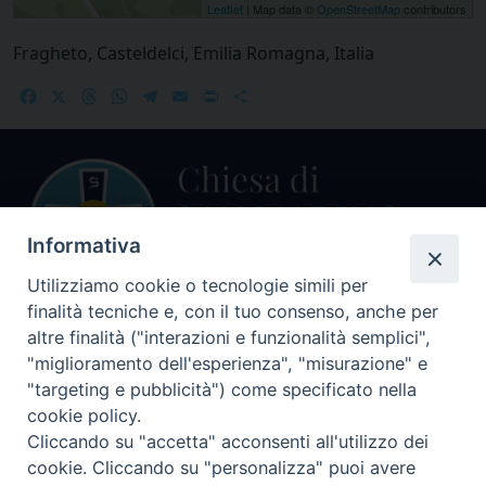
Leaflet
| Map data ©
OpenStreetMap
contributors
Fragheto, Casteldelci, Emilia Romagna, Italia
Facebook
X
Threads
WhatsApp
Telegram
Email
Print
Share
Informativa
Utilizziamo cookie o tecnologie simili per
finalità tecniche e, con il tuo consenso, anche per
Centralino Curia Vescovile
altre finalità ("interazioni e funzionalità semplici",
0541 913711
"miglioramento dell'esperienza", "misurazione" e
"targeting e pubblicità") come specificato nella
Indirizzo
cookie policy.
Piazza Giovani Paolo II, 1
Cliccando su "accetta" acconsenti all'utilizzo dei
47864 PENNABILLI (RN)
cookie. Cliccando su "personalizza" puoi avere