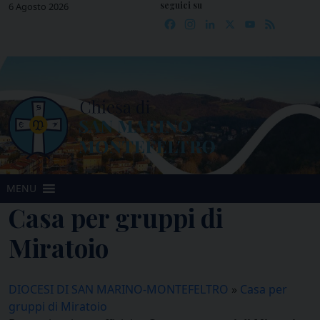
seguici su
Skip
6 Agosto 2026
Facebook
Instagram
LinkedIn
X
YouTube
Feed
to
content
MENU
Casa per gruppi di
Miratoio
DIOCESI DI SAN MARINO-MONTEFELTRO
»
Casa per
gruppi di Miratoio