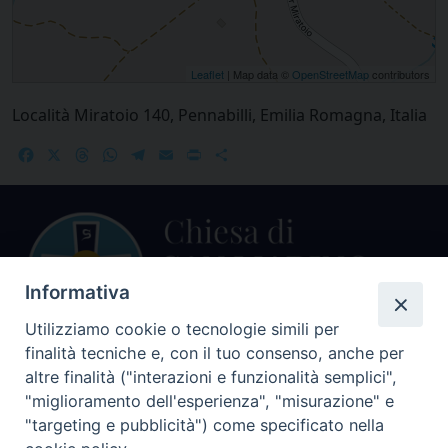
Leaflet
| Map data ©
OpenStreetMap
contributors
Località Miratoio 140, Pennabilli, Emilia Romagna, Italia
Facebook
X
Threads
WhatsApp
Telegram
Email
Print
Share
Informativa
Utilizziamo cookie o tecnologie simili per
finalità tecniche e, con il tuo consenso, anche per
Centralino Curia Vescovile
altre finalità ("interazioni e funzionalità semplici",
0541 913711
"miglioramento dell'esperienza", "misurazione" e
"targeting e pubblicità") come specificato nella
Indirizzo