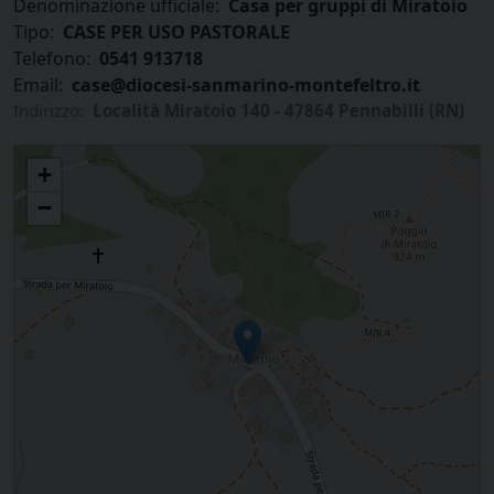
Denominazione ufficiale:
Casa per gruppi di Miratoio
Tipo:
CASE PER USO PASTORALE
Telefono:
0541 913718
Email:
case@diocesi-sanmarino-montefeltro.it
Indirizzo:
Località Miratoio 140 - 47864 Pennabilli (RN)
Casa per gruppi di Miratoio
+
−