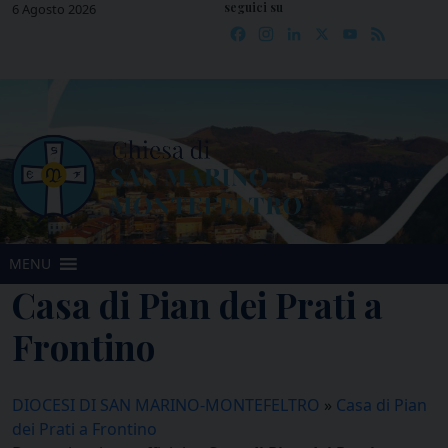
seguici su
Skip
6 Agosto 2026
Facebook
Instagram
LinkedIn
X
YouTube
Feed
to
content
MENU
Casa di Pian dei Prati a
Frontino
DIOCESI DI SAN MARINO-MONTEFELTRO
»
Casa di Pian
dei Prati a Frontino