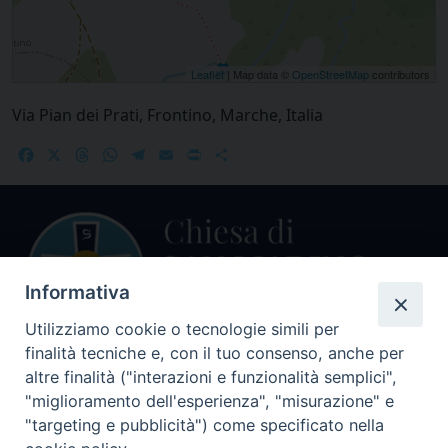
Leaflet
| Map data ©
OpenStreetMap
contributors
Via Pian dei Prati, Frontino, Marche, Italia
Facebook
X
Threads
WhatsApp
Telegram
Email
Print
Share
Informativa
Utilizziamo cookie o tecnologie simili per
finalità tecniche e, con il tuo consenso, anche per
Centralino Curia Vescovile
altre finalità ("interazioni e funzionalità semplici",
0541 913711
"miglioramento dell'esperienza", "misurazione" e
"targeting e pubblicità") come specificato nella
Indirizzo