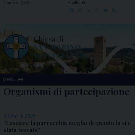
seguici su
Skip
7 Agosto 2026
Facebook
Instagram
LinkedIn
X
YouTube
Feed
to
content
MENU
Organismi di partecipazione
20 Aprile 2026
“Lasciare la parrocchia meglio di quanto la si è
stata trovata”