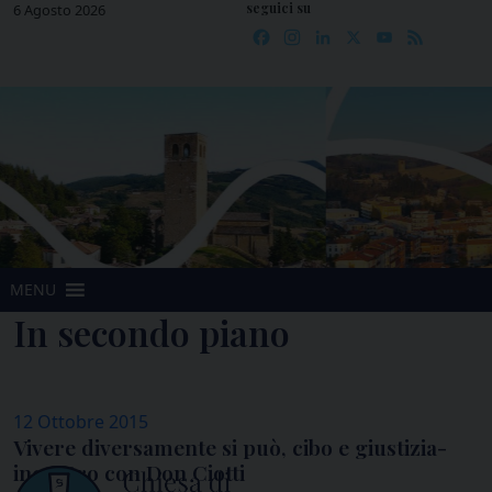
seguici su
Skip
6 Agosto 2026
Facebook
Instagram
LinkedIn
X
YouTube
Feed
to
content
MENU
In secondo piano
12 Ottobre 2015
Vivere diversamente si può, cibo e giustizia-
incontro con Don Ciotti