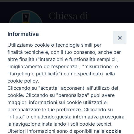
Informativa
Utilizziamo cookie o tecnologie simili per
finalità tecniche e, con il tuo consenso, anche per
altre finalità ("interazioni e funzionalità semplici",
Centralino Curia Vescovile
0541 913711
"miglioramento dell'esperienza", "misurazione" e
"targeting e pubblicità") come specificato nella
Indirizzo
cookie policy.
Piazza Giovani Paolo II, 1
Cliccando su "accetta" acconsenti all'utilizzo dei
47864 PENNABILLI (RN)
cookie. Cliccando su "personalizza" puoi avere
maggiori informazioni sui cookie utilizzati e
Seguici su
personalizzare le tue preferenze. Cliccando su
Facebook
Instagram
LinkedIn
X
YouTube
Feed
"rifiuta" o chiudendo questa informativa proseguirai
Informativa sulla Privacy
la navigazione installando i soli cookie tecnici.
Ulteriori informazioni sono disponibili nella
cookie
Preferenze Cookie