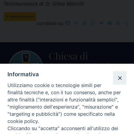
Testimonianza di Sr. Silvia Marsilli
In secondo piano
Facebook
X
Threads
WhatsApp
Telegram
Email
Print
S
condividi su
Informativa
Utilizziamo cookie o tecnologie simili per
finalità tecniche e, con il tuo consenso, anche per
Centralino Curia Vescovile
altre finalità ("interazioni e funzionalità semplici",
0541 913711
"miglioramento dell'esperienza", "misurazione" e
"targeting e pubblicità") come specificato nella
Indirizzo
cookie policy.
Piazza Giovani Paolo II, 1
Cliccando su "accetta" acconsenti all'utilizzo dei
47864 PENNABILLI (RN)