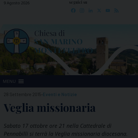
seguici su
Skip
9 Agosto 2026
Facebook
Instagram
LinkedIn
X
YouTube
Feed
to
content
MENU
-
28 Settembre 2015
Eventi e Notizie
Veglia missionaria
Sabato 17 ottobre ore 21 nella Cattedrale di
Pennabilli si terrà la Veglia missionaria diocesana.