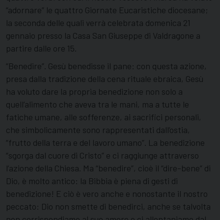
“adornare” le quattro Giornate Eucaristiche diocesane;
la seconda delle quali verrà celebrata domenica 21
gennaio presso la Casa San Giuseppe di Valdragone a
partire dalle ore 15.
“Benedire”. Gesù benedisse il pane: con questa azione,
presa dalla tradizione della cena rituale ebraica, Gesù
ha voluto dare la propria benedizione non solo a
quell’alimento che aveva tra le mani, ma a tutte le
fatiche umane, alle sofferenze, ai sacrifici personali,
che simbolicamente sono rappresentati dall’ostia,
“frutto della terra e del lavoro umano”. La benedizione
“sgorga dal cuore di Cristo” e ci raggiunge attraverso
l’azione della Chiesa. Ma “benedire”, cioè il “dire-bene” di
Dio, è molto antico: la Bibbia è piena di gesti di
benedizione! E ciò è vero anche e nonostante il nostro
peccato: Dio non smette di benedirci, anche se talvolta
non corrispondiamo al suo amore o ci allontaniamo dal