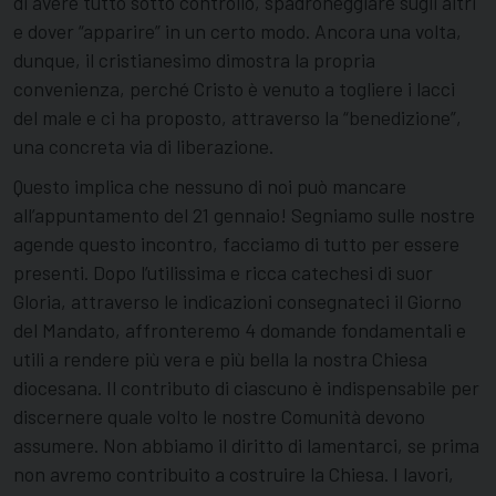
di avere tutto sotto controllo, spadroneggiare sugli altri
e dover “apparire” in un certo modo. Ancora una volta,
dunque, il cristianesimo dimostra la propria
convenienza, perché Cristo è venuto a togliere i lacci
del male e ci ha proposto, attraverso la “benedizione”,
una concreta via di liberazione.
Questo implica che nessuno di noi può mancare
all’appuntamento del 21 gennaio! Segniamo sulle nostre
agende questo incontro, facciamo di tutto per essere
presenti. Dopo l’utilissima e ricca catechesi di suor
Gloria, attraverso le indicazioni consegnateci il Giorno
del Mandato, affronteremo 4 domande fondamentali e
utili a rendere più vera e più bella la nostra Chiesa
diocesana. Il contributo di ciascuno è indispensabile per
discernere quale volto le nostre Comunità devono
assumere. Non abbiamo il diritto di lamentarci, se prima
non avremo contribuito a costruire la Chiesa. I lavori,