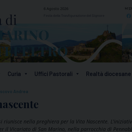
segu
6 Agosto 2026
Festa della Trasfigurazione del Signore
Curia
Uffici Pastorali
Realtà diocesane
scovo Andrea
 nascente
i riunisce nella preghiera per la Vita Nascente. L'inizi
per il Vicariato di San Marino, nella parrocchia di Pennabi