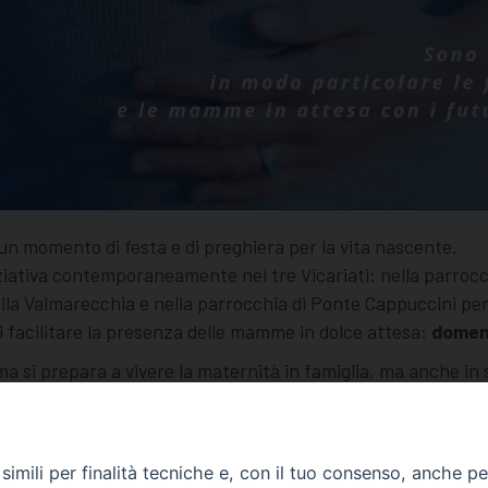
un momento di festa e di preghiera per la vita nascente.
ziativa contemporaneamente nei tre Vicariati: nella parrocchi
della Valmarecchia e nella parrocchia di Ponte Cappuccini per 
di facilitare la presenza delle mamme in dolce attesa:
domeni
 si prepara a vivere la maternità in famiglia, ma anche in s
te; per tutti un’occasione di rendimento di grazie al Signor
zione demografica” (Vescovo Andrea).
imili per finalità tecniche e, con il tuo consenso, anche per 