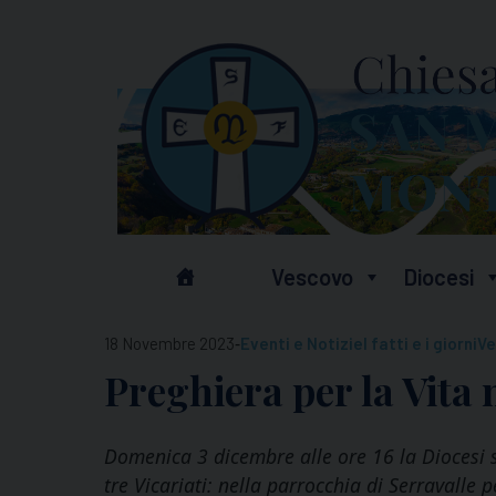
Skip
to
content
Vescovo
Diocesi
-
18 Novembre 2023
Eventi e Notizie
I fatti e i giorni
Ve
Preghiera per la Vita
Domenica 3 dicembre alle ore 16 la Diocesi s
tre Vicariati: nella parrocchia di Serravalle 