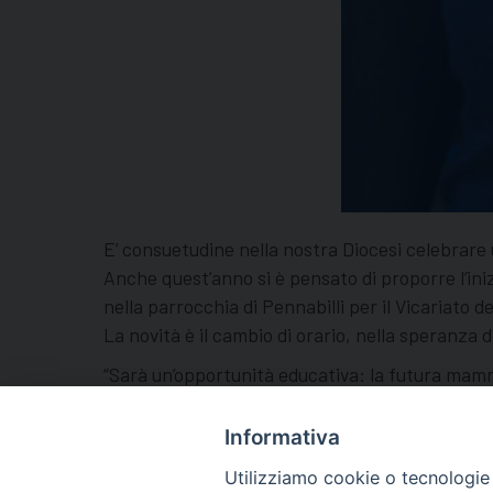
E’ consuetudine nella nostra Diocesi celebrare 
Anche quest’anno si è pensato di proporre l’ini
nella parrocchia di Pennabilli per il Vicariato 
La novità è il cambio di orario, nella speranza 
“Sarà un’opportunità educativa: la futura mamma
riconoscimento del grande dono della vita nascen
secondario, per dare risposta all’attuale situa
Informativa
Utilizziamo cookie o tecnologie s