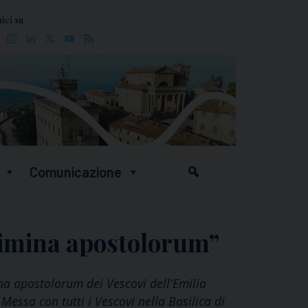
ici su
Facebook
Instagram
LinkedIn
X
YouTube
Feed
Comunicazione
 limina apostolorum”
na apostolorum dei Vescovi dell'Emilia
essa con tutti i Vescovi nella Basilica di