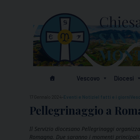
Skip
to
content
Vescovo
Diocesi
-
17 Gennaio 2024
Eventi e Notizie
I fatti e i giorni
Ves
Pellegrinaggio a Roma
Il Servizio diocesano Pellegrinaggi organizz
Romagna. Due saranno i momenti principali: U