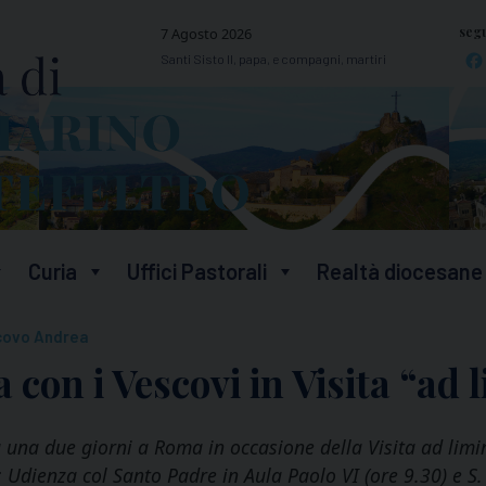
segu
7 Agosto 2026
Santi Sisto II, papa, e compagni, martiri
Curia
Uffici Pastorali
Realtà diocesane
covo Andrea
 con i Vescovi in Visita “ad
a una due giorni a Roma in occasione della Visita ad limi
dienza col Santo Padre in Aula Paolo VI (ore 9.30) e S. M