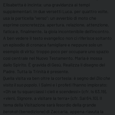
Elisabetta è incinta: una gravidanza ai tempi
supplementari. In due versetti Luca, per quattro volte,
usa la particella “verso”: un avverbio di moto che
esprime concretezza, apertura, relazione, attenzione,
fatica e, finalmente, la gioia incontenibile dell’incontro.
A ben vedere il testo evangelico non ci riferisce soltanto
un episodio di cronaca famigliare e neppure solo un
esempio di virtù: troppo poco per occupare uno spazio
così centrale nel Nuovo Testamento. Maria è mossa
dallo Spirito. È gravida di Gesù. Realizza il disegno del
Padre. Tutta la Trinità è presente.
Quella visita va ben oltre la cortesia: è segno del
Dio che
visita il suo popolo
. I Salmi e i profeti l’hanno implorato:
«Oh se tu squarciassi i cieli e scendessi» (cfr. Is 63,19),
«vieni, Signore, a visitare la terra» (cfr. Sal 64,10). Il
tema della Visitazione sarà l’esordio della grande
berakah
(benedizione) di Zaccaria, appena riavuta la