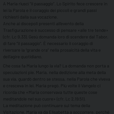
A Maria riuscì “il passaggio”. Lo Spirito fece crescere in
lei la Parola e il coraggio dei piccoli e grandi passi
richiesti dalla sua vocazione.
Anche ai discepoli presenti all’evento della
Trasfigurazione è successo di pensare «alle tre tende»
(cfr. Lc 9,33). Gesù domanda loro di scendere dal Tabor,
di fare “il passaggio”. È necessario il coraggio di
riversare la “grande ora” nella prosaicità della vita e
dell’agire quotidiano.
Che cosa fa Maria lungo la via? La domanda non porta a
speculazioni pie. Maria, nella dedizione alla meta della
sua via, guardò dentro se stessa, nella Parola che viveva
e cresceva in lei. Maria pregò. Più volte il Vangelo ci
ricorda che «Maria conservava tutte queste cose
meditandole nel suo cuore» (cfr. Lc 2,19.51).
La meditazione può continuare sul tema della
Visitazione. Maria va da Elisabetta a
soccorrere
, perché