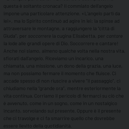
questa è soltanto cronaca? Il commiato dell’angelo
impone una particolare attenzione. «L’angelo partì da
lei», ma lo Spirito continuò ad agire in lei: la spinse ad
attraversare le montagne, a raggiungere la “città di
Giuda”, per
soccorrere
la cugina Elisabetta, per
cantare
la lode alle grandi opere di Dio. Soccorrere e cantare!
Anche noi siamo, almeno qualche volta nella nostra vita,
sfiorati dall’angelo. Riceviamo un incarico, una
chiamata, una missione, un dono della grazia, una luce,
ma non possiamo fermare il momento che fluisce. Ci
accade spesso di non riuscire a vivere “il passaggio”, ci
chiudiamo nella “grande ora”, mentre esteriormente la
vita continua. Corriamo il pericolo di fermarci su ciò che
è avvenuto, come in un sogno, come in un nostalgico
incanto, sorvolando sul presente. Oppure è il presente
che ci travolge e ci fa smarrire quello che dovrebbe
essere lievito della quotidianità.