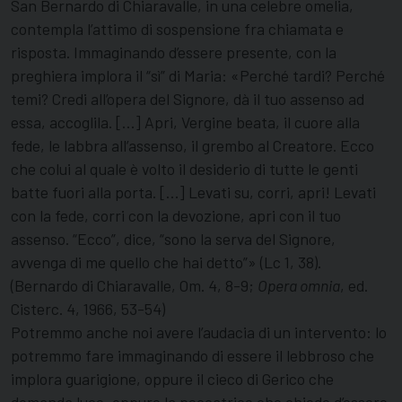
San Bernardo di Chiaravalle, in una celebre omelia,
contempla l’attimo di sospensione fra chiamata e
risposta. Immaginando d’essere presente, con la
preghiera implora il “sì” di Maria: «Perché tardi? Perché
temi? Credi all’opera del Signore, dà il tuo assenso ad
essa, accoglila. […] Apri, Vergine beata, il cuore alla
fede, le labbra all’assenso, il grembo al Creatore. Ecco
che colui al quale è volto il desiderio di tutte le genti
batte fuori alla porta. […] Levati su, corri, apri! Levati
con la fede, corri con la devozione, apri con il tuo
assenso. “Ecco”, dice, “sono la serva del Signore,
avvenga di me quello che hai detto”» (Lc 1, 38).
(Bernardo di Chiaravalle, Om. 4, 8-9;
Opera omnia
, ed.
Cisterc. 4, 1966, 53-54)
Potremmo anche noi avere l’audacia di un intervento: lo
potremmo fare immaginando di essere il lebbroso che
implora guarigione, oppure il cieco di Gerico che