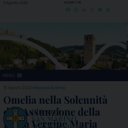
seguici su
Skip
5 Agosto 2026
Facebook
Instagram
LinkedIn
X
YouTube
Feed
to
content
MENU
-
15 Agosto 2022
Vescovo Andrea
Omelia nella Solennità
dell’Assunzione della
Beata Vergine Maria