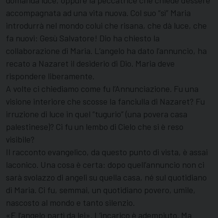
domanda luce, oppure la peccatrice che chiede d’essere
accompagnata ad una vita nuova. Col suo “sì” Maria
introdurrà nel mondo colui che risana, che dà luce, che
fa nuovi: Gesù Salvatore! Dio ha chiesto la
collaborazione di Maria. L’angelo ha dato l’annuncio, ha
recato a Nazaret il desiderio di Dio. Maria deve
rispondere liberamente.
A volte ci chiediamo come fu l’Annunciazione. Fu una
visione interiore che scosse la fanciulla di Nazaret? Fu
irruzione di luce in quel “tugurio” (una povera casa
palestinese)? Ci fu un lembo di Cielo che si è reso
visibile?
Il racconto evangelico, da questo punto di vista, è assai
laconico. Una cosa è certa: dopo quell’annuncio non ci
sarà svolazzo di angeli su quella casa, né sul quotidiano
di Maria. Ci fu, semmai, un quotidiano povero, umile,
nascosto al mondo e tanto silenzio.
«E l’angelo partì da lei». L’incarico è adempiuto. Ma