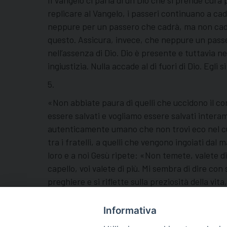
Il Vangelo ci parla di un Dio che si prende cura
replicare al Vangelo, i passeri continuano a cad
neppure per un passero che cadrà, ma non cadrà 
questo. Assicura, invece, che neppure un passero
nell’assenza di Dio. Dio è presente e tuttavia n
ingiustizia. Nulla accade al di fuori di Dio. Egli
5.
«Non abbiate paura di quelli che uccidono il co
essere salvati e vogliamo essere salvati interam
autenticamente umano che non trovi eco nel cuore
tra i fratelli, a quelli che vengono ingoiati dal 
loro e a noi Gesù ripete: «Non temete, valete d
capello, voi valete di più. Mi sembra di dire con 
preghiere e si riflette sulla preziosità della v
successo, ma perché esistete, ci siete e ci sie
intreccia con la tua vita e dove tu finisci cominc
Informativa