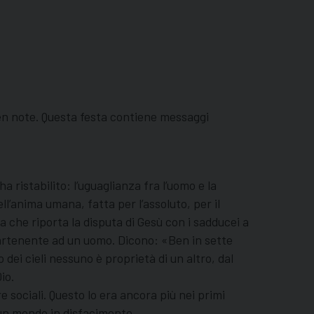
 ben note. Questa festa contiene messaggi
 ristabilito: l’uguaglianza fra l’uomo e la
ll’anima umana, fatta per l’assoluto, per il
 che riporta la disputa di Gesù con i sadducei a
partenente ad un uomo. Dicono: «Ben in sette
dei cieli nessuno è proprietà di un altro, dal
io.
 sociali. Questo lo era ancora più nei primi
n un mondo in disfacimento.