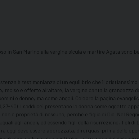
tuoso in San Marino alla vergine sicula e martire Agata sono
tenza è testimonianza di un equilibrio che il cristianesimo ha
 reciso e offerto all’altare, la vergine canta la grandezza de
uomini o donne, ma come angeli. Celebre la pagina evangelica
c 20,27-40). I sadducei presentano la donna come oggetto ap
non è proprietà di nessuno, perché è figlia di Dio. Nel Regno 
ali agli angeli, ed essendo figli della risurrezione, figli di D
a oggi deve essere apprezzata, direi quasi prima delle opere
 nuovissimo della vergine costituiva un’irruzione del divino i