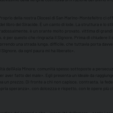
Proprio della nostra Diocesi di San Marino-Montefeltro ci o
del libro del Siracide. È un canto di lode. La struttura e lo s
radossalmente, è un orante molto provato, vittima di grandi
, è per questo che ringrazia il Signore. Prima di chiudere il s
rrendo una strada lunga, difficile, che tuttavia porta davve
 Signore, da ogni paura mi ha liberato».
ità dell’Asia Minore, comunità spesso sottoposte a persecuz
per aver fatto del male». Egli presenta un ideale da raggiunge
ha un prezzo. Di fronte a chi non capisce, contrasta, la fedelt
ropria speranza», con dolcezza e rispetto, con le opere più c