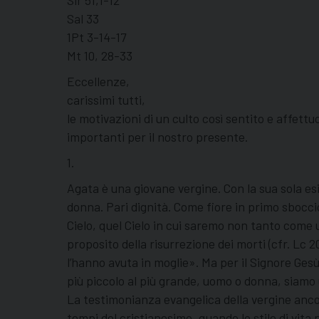
Sir 51,1-12
Sal 33
1Pt 3-14-17
Mt 10, 28-33
Eccellenze,
carissimi tutti,
le motivazioni di un culto così sentito e affet
importanti per il nostro presente.
1.
Agata è una giovane vergine. Con la sua sola esis
donna. Pari dignità. Come fiore in primo sboccio,
Cielo, quel Cielo in cui saremo non tanto come 
proposito della risurrezione dei morti (cfr. L
l’hanno avuta in moglie». Ma per il Signore Gesù 
più piccolo al più grande, uomo o donna, siamo ugu
La testimonianza evangelica della vergine ancor
tempi del cristianesimo, quando lo stile di vita