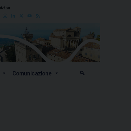
ici su
Facebook
Instagram
LinkedIn
X
YouTube
Feed
Comunicazione