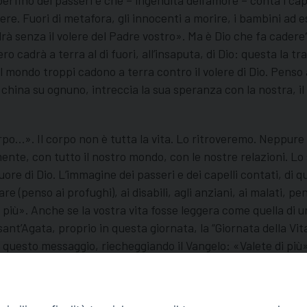
 perfino dei passeri e che – ingenuità dell’amore – conta i 
ere. Fuori di metafora, gli innocenti a morire, i bambini ad 
senza il volere del Padre vostro». Ma è Dio che fa cadere? È
 cadrà a terra al di fuori, all’insaputa, di Dio: questa la t
el mondo troppi cadono a terra contro il volere di Dio. Penso 
 si china su ognuno, intreccia la sua speranza con la nostra, il
rpo…». Il corpo non è tutta la vita. Lo ritroveremo. Neppure
ente, con tutto il nostro mondo, con le nostre relazioni. Lo 
 di Dio. L’immagine dei passeri e dei capelli contati, di que
mare (penso ai profughi), ai disabili, agli anziani, ai malati, 
i più». Anche se la vostra vita fosse leggera come quella di 
sant’Agata, proprio in questa giornata, la “Giornata della Vita
ita, questo messaggio, riecheggiando il Vangelo: «Valete di p
te nelle mani di Dio. A ciascuno sussurra in modo convincente
ia Lui.