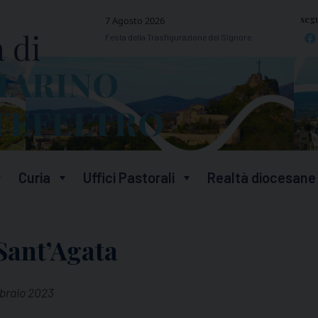
segu
7 Agosto 2026
Festa della Trasfigurazione del Signore
Curia
Uffici Pastorali
Realtà diocesane
 Sant’Agata
bbraio 2023