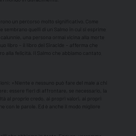
ffrono un percorso molto significativo. Come
tile sembrano quelli di un Salmo in cui si esprime
 calunnie, una persona ormai vicina alla morte
uo libro – il libro del Siracide – afferma che
ro alla felicità. Il Salmo che abbiamo cantato
ioni: «Niente e nessuno può fare del male a chi
re: essere fieri di affrontare, se necessario, la
à al proprio credo, ai propri valori, ai propri
he con le parole. Ed è anche il modo migliore