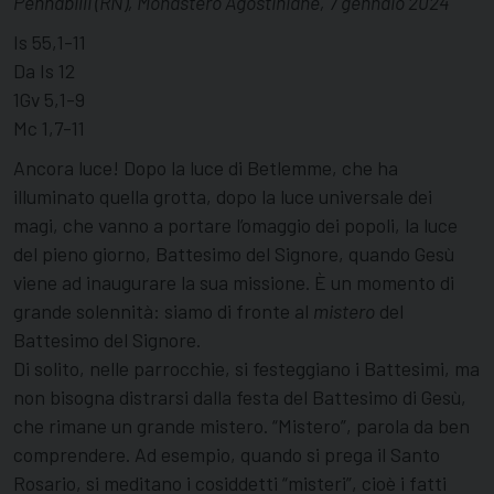
Pennabilli (RN), Monastero Agostiniane, 7 gennaio 2024
Is 55,1-11
Da Is 12
1Gv 5,1-9
Mc 1,7-11
Ancora luce! Dopo la luce di Betlemme, che ha
illuminato quella grotta, dopo la luce universale dei
magi, che vanno a portare l’omaggio dei popoli, la luce
del pieno giorno, Battesimo del Signore, quando Gesù
viene ad inaugurare la sua missione. È un momento di
grande solennità: siamo di fronte al
mistero
del
Battesimo del Signore.
Di solito, nelle parrocchie, si festeggiano i Battesimi, ma
non bisogna distrarsi dalla festa del Battesimo di Gesù,
che rimane un grande mistero. “Mistero”, parola da ben
comprendere. Ad esempio, quando si prega il Santo
Rosario, si meditano i cosiddetti “misteri”, cioè i fatti