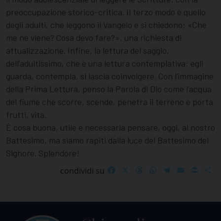
preoccupazione storico-critica. Il terzo modo è quello
degli adulti, che leggono il Vangelo e si chiedono: «Che
me ne viene? Cosa devo fare?», una richiesta di
attualizzazione. Infine, la lettura del saggio,
dell’adultissimo, che è una lettura contemplativa: egli
guarda, contempla, si lascia coinvolgere. Con l’immagine
della Prima Lettura, penso la Parola di Dio come l’acqua
del fiume che scorre, scende, penetra il terreno e porta
frutti, vita.
È cosa buona, utile e necessaria pensare, oggi, al nostro
Battesimo, ma siamo rapiti dalla luce del Battesimo del
Signore. Splendore!
Facebook
X
Threads
WhatsApp
Telegram
Email
Print
S
condividi su