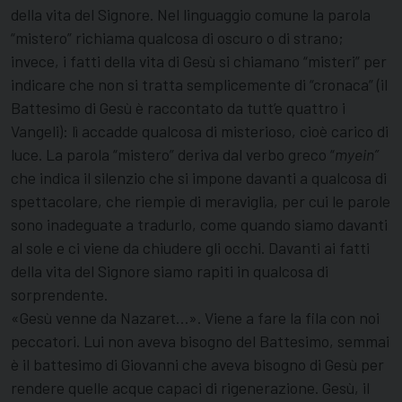
della vita del Signore. Nel linguaggio comune la parola
“mistero” richiama qualcosa di oscuro o di strano;
invece, i fatti della vita di Gesù si chiamano “misteri” per
indicare che non si tratta semplicemente di “cronaca” (il
Battesimo di Gesù è raccontato da tutt’e quattro i
Vangeli): lì accadde qualcosa di misterioso, cioè carico di
luce. La parola “mistero” deriva dal verbo greco “
myein”
che indica il silenzio che si impone davanti a qualcosa di
spettacolare, che riempie di meraviglia, per cui le parole
sono inadeguate a tradurlo, come quando siamo davanti
al sole e ci viene da chiudere gli occhi. Davanti ai fatti
della vita del Signore siamo rapiti in qualcosa di
sorprendente.
«Gesù venne da Nazaret…». Viene a fare la fila con noi
peccatori. Lui non aveva bisogno del Battesimo, semmai
è il battesimo di Giovanni che aveva bisogno di Gesù per
rendere quelle acque capaci di rigenerazione. Gesù, il