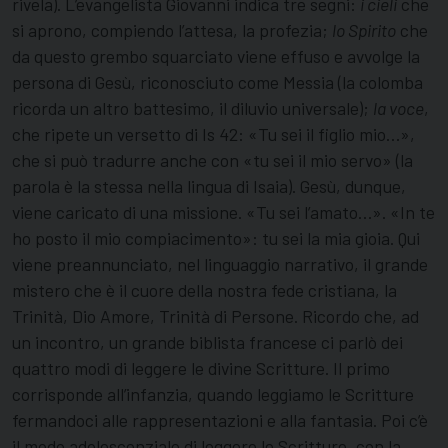
rivela). L’evangelista Giovanni indica tre segni:
i cieli
che
si aprono, compiendo l’attesa, la profezia;
lo Spirito
che
da questo grembo squarciato viene effuso e avvolge la
persona di Gesù, riconosciuto come Messia (la colomba
ricorda un altro battesimo, il diluvio universale);
la voce
,
che ripete un versetto di Is 42: «Tu sei il figlio mio…»,
che si può tradurre anche con «tu sei il mio servo» (la
parola è la stessa nella lingua di Isaia). Gesù, dunque,
viene caricato di una missione. «Tu sei l’amato…». «In te
ho posto il mio compiacimento»: tu sei la mia gioia. Qui
viene preannunciato, nel linguaggio narrativo, il grande
mistero che è il cuore della nostra fede cristiana, la
Trinità, Dio Amore, Trinità di Persone. Ricordo che, ad
un incontro, un grande biblista francese ci parlò dei
quattro modi di leggere le divine Scritture. Il primo
corrisponde all’infanzia, quando leggiamo le Scritture
fermandoci alle rappresentazioni e alla fantasia. Poi c’è
il modo adolescenziale di leggere le Scritture, con la