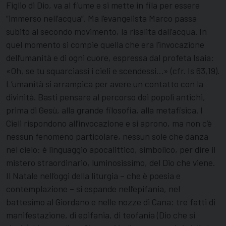
Figlio di Dio, va al fiume e si mette in fila per essere
“immerso nell’acqua”. Ma l’evangelista Marco passa
subito al secondo movimento, la risalita dall’acqua. In
quel momento si compie quella che era l’invocazione
dell’umanità e di ogni cuore, espressa dal profeta Isaia:
«Oh, se tu squarciassi i cieli e scendessi…» (cfr. Is 63,19).
L’umanità si arrampica per avere un contatto con la
divinità. Basti pensare al percorso dei popoli antichi,
prima di Gesù, alla grande filosofia, alla metafisica. I
Cieli rispondono all’invocazione e si aprono, ma non c’è
nessun fenomeno particolare, nessun sole che danza
nel cielo: è linguaggio apocalittico, simbolico, per dire il
mistero straordinario, luminosissimo, del Dio che viene.
Il Natale nell’oggi della liturgia – che è poesia e
contemplazione – si espande nell’epifania, nel
battesimo al Giordano e nelle nozze di Cana: tre fatti di
manifestazione, di epifania, di teofania (Dio che si