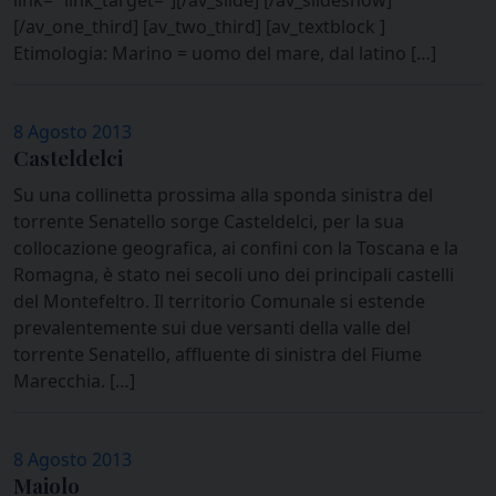
link=” link_target=”][/av_slide] [/av_slideshow]
[/av_one_third] [av_two_third] [av_textblock ]
Etimologia: Marino = uomo del mare, dal latino […]
8 Agosto 2013
Casteldelci
Su una collinetta prossima alla sponda sinistra del
torrente Senatello sorge Casteldelci, per la sua
collocazione geografica, ai confini con la Toscana e la
Romagna, è stato nei secoli uno dei principali castelli
del Montefeltro. Il territorio Comunale si estende
prevalentemente sui due versanti della valle del
torrente Senatello, affluente di sinistra del Fiume
Marecchia. […]
8 Agosto 2013
Maiolo