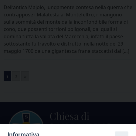
Dell’antica Majolo, lungamente contesa nella guerra che
contrappose i Malatesta ai Montefeltro, rimangono
sulla sommità del monte dalla inconfondibile forma di
cono, due possenti torrioni poligonali, dai quali si
domina tutta la vallata del Marecchia; infatti il paese
sottostante fu travolto e distrutto, nella notte del 29
maggio 1700 da una gigantesca frana staccatisi dal […]
1
2
»
Informativa