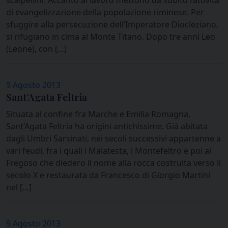
scalpellini. Accanto al lavoro mettono da subito l’attività
di evangelizzazione della popolazione riminese. Per
sfuggire alla persecuzione dell’Imperatore Diocleziano,
si rifugiano in cima al Monte Titano. Dopo tre anni Leo
(Leone), con […]
9 Agosto 2013
Sant’Agata Feltria
Situata al confine fra Marche e Emilia Romagna,
Sant’Agata Feltria ha origini antichissime. Già abitata
dagli Umbri Sarsinati, nei secoli successivi appartenne a
vari feudi, fra i quali i Malatesta, i Montefeltro e poi ai
Fregoso che diedero il nome alla rocca costruita verso il
secolo X e restaurata da Francesco di Giorgio Martini
nel […]
9 Agosto 2013