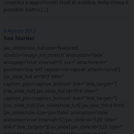
ceramica e approfonditi studi di araldica. Nella chiesa è
possibile inoltre […]
8 Agosto 2013
San Marino
[av_slideshow_full size=’featured’
stretch=’image_no_stretch’ animation=’fade’
autoplay=’true’ interval=’5′ src=” attachment=”
position=’top left’ repeat=’no-repeat’ attach=’scroll’]
[av_slide_full id=’913′ title=”
caption_pos=’caption_bottom’ link=” link_target=”]
[/av_slide_full] [av_slide_full id=’914′ title=”
caption_pos=’caption_bottom’ link=” link_target=”]
[/av_slide_full] [/av_slideshow_full] [av_one_third first]
[av_slideshow size=’portfolio’ animation=’slide’
autoplay=’true’ interval=’5′] [av_slide id=’526′ title=”
link=” link_target=”][/av_slide] [av_slide id=’525′ title=”