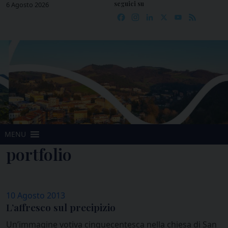
seguici su
Skip
6 Agosto 2026
Facebook
Instagram
LinkedIn
X
YouTube
Feed
to
content
MENU
portfolio
10 Agosto 2013
L’affresco sul precipizio
Un’immagine votiva cinquecentesca nella chiesa di San