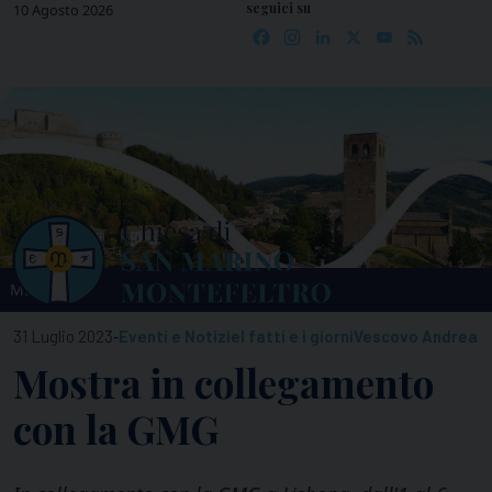
seguici su
Skip
10 Agosto 2026
Facebook
Instagram
LinkedIn
X
YouTube
Feed
to
content
MENU
-
31 Luglio 2023
Eventi e Notizie
I fatti e i giorni
Vescovo Andrea
Mostra in collegamento
con la GMG