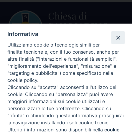
Informativa
Utilizziamo cookie o tecnologie simili per
finalità tecniche e, con il tuo consenso, anche per
Centralino Curia Vescovile
altre finalità ("interazioni e funzionalità semplici",
0541 913711
"miglioramento dell'esperienza", "misurazione" e
"targeting e pubblicità") come specificato nella
Indirizzo
cookie policy.
Piazza Giovani Paolo II, 1
Cliccando su "accetta" acconsenti all'utilizzo dei
47864 PENNABILLI (RN)
cookie. Cliccando su "personalizza" puoi avere
maggiori informazioni sui cookie utilizzati e
Seguici su
personalizzare le tue preferenze. Cliccando su
Facebook
Instagram
LinkedIn
X
YouTube
Feed
"rifiuta" o chiudendo questa informativa proseguirai
Informativa sulla Privacy
la navigazione installando i soli cookie tecnici.
Ulteriori informazioni sono disponibili nella
cookie
Preferenze Cookie