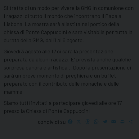
Si tratta di un modo per vivere la GMG in comunione con
i ragazzi di tutto il mondo che incontrano il Papa a
Lisbona. La mostra sarà allestita nel portico della
chiesa di Ponte Cappuccini e sarà visitabile per tutta la
durata della GMG, dall’1 al 6 agosto.
Giovedì 3 agosto alle 17 ci sarà la presentazione
preparata da alcuni ragazzi. E’ prevista anche qualche
sorpresa canora e artistica… Dopo la presentazione ci
sarà un breve momento di preghiera e un buffet
preparato con il contributo delle monache e delle
mamme.
Siamo tutti invitati a partecipare giovedì alle ore 17
presso la Chiesa di Ponte Cappuccini
Facebook
X
Threads
WhatsApp
Telegram
Email
Print
S
condividi su