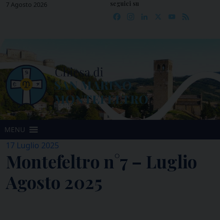
seguici su
Skip
7 Agosto 2026
Facebook
Instagram
LinkedIn
X
YouTube
Feed
to
content
MENU
17 Luglio 2025
Montefeltro n°7 – Luglio
Agosto 2025