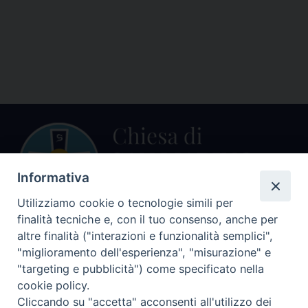
Informativa
Utilizziamo cookie o tecnologie simili per
finalità tecniche e, con il tuo consenso, anche per
altre finalità ("interazioni e funzionalità semplici",
Centralino Curia Vescovile
0541 913711
"miglioramento dell'esperienza", "misurazione" e
"targeting e pubblicità") come specificato nella
Indirizzo
cookie policy.
Piazza Giovani Paolo II, 1
Cliccando su "accetta" acconsenti all'utilizzo dei
47864 PENNABILLI (RN)