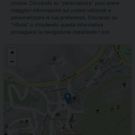
Montefeltro n°3 – Marzo 2026
+
−