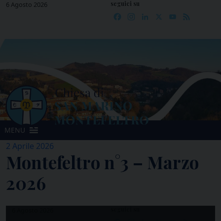
seguici su
Skip
6 Agosto 2026
Facebook
Instagram
LinkedIn
X
YouTube
Feed
to
content
MENU
2 Aprile 2026
Montefeltro n°3 – Marzo
2026