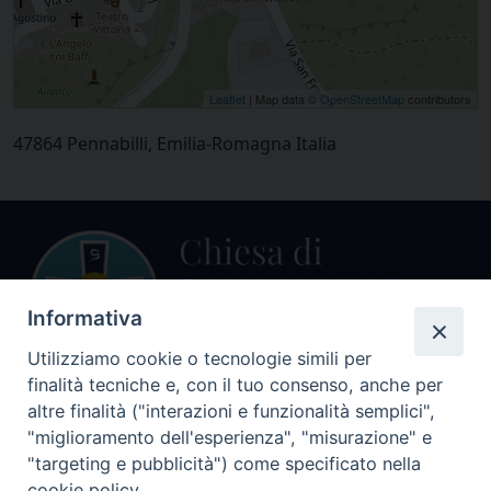
Leaflet
| Map data ©
OpenStreetMap
contributors
47864 Pennabilli, Emilia-Romagna Italia
Informativa
Utilizziamo cookie o tecnologie simili per
finalità tecniche e, con il tuo consenso, anche per
altre finalità ("interazioni e funzionalità semplici",
Centralino Curia Vescovile
0541 913711
"miglioramento dell'esperienza", "misurazione" e
"targeting e pubblicità") come specificato nella
Indirizzo
cookie policy.