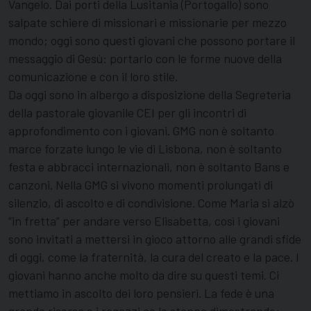
Vangelo. Dai porti della Lusitania (Portogallo) sono
salpate schiere di missionari e missionarie per mezzo
mondo; oggi sono questi giovani che possono portare il
messaggio di Gesù: portarlo con le forme nuove della
comunicazione e con il loro stile.
Da oggi sono in albergo a disposizione della Segreteria
della pastorale giovanile CEI per gli incontri di
approfondimento con i giovani. GMG non è soltanto
marce forzate lungo le vie di Lisbona, non è soltanto
festa e abbracci internazionali, non è soltanto Bans e
canzoni. Nella GMG si vivono momenti prolungati di
silenzio, di ascolto e di condivisione. Come Maria si alzò
“in fretta” per andare verso Elisabetta, così i giovani
sono invitati a mettersi in gioco attorno alle grandi sfide
di oggi, come la fraternità, la cura del creato e la pace. I
giovani hanno anche molto da dire su questi temi. Ci
mettiamo in ascolto dei loro pensieri. La fede è una