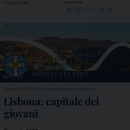
seguici su
Skip
7 Agosto 2026
Facebook
Instagram
LinkedIn
X
YouTube
Feed
to
content
MENU
-
2 Agosto 2023
I fatti e i giorni
Vescovo Andrea
Lisbona: capitale dei
giovani