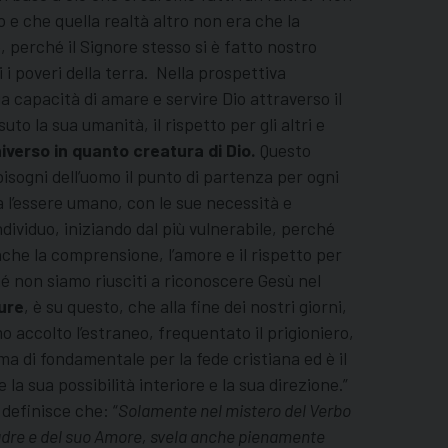
o e che quella realtà altro non era che la
 perché il Signore stesso si è fatto nostro
i i poveri della terra. Nella prospettiva
ua capacità di amare e servire Dio attraverso il
to la sua umanità, il rispetto per gli altri e
niverso in quanto creatura di Dio.
Questo
isogni dell’uomo il punto di partenza per ogni
a l’essere umano, con le sue necessità e
ndividuo, iniziando dal più vulnerabile, perché
anche la comprensione, l’amore e il rispetto per
ché non siamo riusciti a riconoscere Gesù nel
ure
, è su questo, che alla fine dei nostri giorni,
o accolto l’estraneo, frequentato il prigioniero,
 ma di fondamentale per la fede cristiana ed è il
la sua possibilità interiore e la sua direzione.”
 definisce che: “
Solamente nel mistero del Verbo
 Padre e del suo Amore, svela anche pienamente