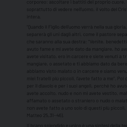
corporeo: ascoltare i battiti del proprio cuore,
soprattutto di vedere nell’uomo, il volto del C
intera.
“Quando il Figlio dell’uomo verrà nella sua gloria,
separerà gli uni dagli altri, come il pastore separ
che saranno alla sua destra: “Venite, benedetti
avuto fame e mi avete dato da mangiare, ho avut
avete visitato, ero in carcere e siete venuti a 
mangiare, o assetato e ti abbiamo dato da bere
abbiamo visto malato o in carcere e siamo venuti a
miei fratelli più piccoli, l’avete fatto a me”. P
per il diavolo e per i suoi angeli, perché ho a
avete accolto, nudo e non mi avete vestito, mal
affamato o assetato o straniero o nudo o malato o
non avete fatto a uno solo di questi più piccoli,
Matteo 25,31-46).
Il brano splendido e unico è una sintesi della teo