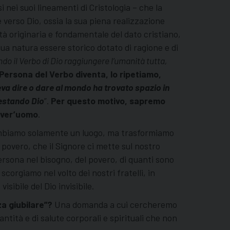
 nei suoi lineamenti di Cristologia – che la
e verso Dio, ossia la sua piena realizzazione
ità originaria e fondamentale del dato cristiano,
 sua natura essere storico dotato di ragione e di
ndo il Verbo di Dio raggiungere l’umanità tutta,
Persona del Verbo diventa, lo ripetiamo,
eva dire o dare al mondo ha trovato spazio in
restando Dio
”.
Per questo motivo, sapremo
pover’uomo
.
cambiamo solamente un luogo, ma trasformiamo
 povero, che il Signore ci mette sul nostro
persona nel bisogno, del povero, di quanti sono
scorgiamo nel volto dei nostri fratelli, in
isibile del Dio invisibile.
a giubilare
”?
Una domanda a cui cercheremo
antità e di salute corporali e spirituali che non