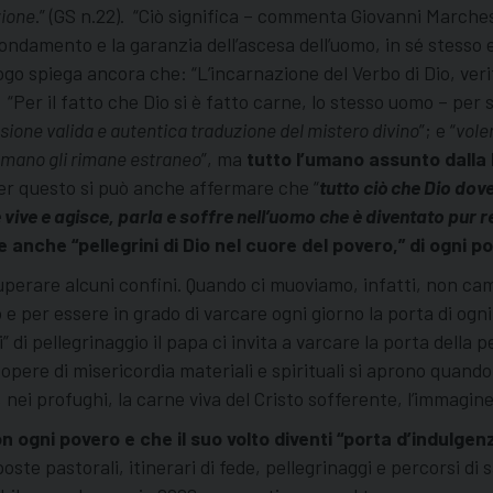
zione
.” (GS n.22). “Ciò significa – commenta Giovanni Marchesi
 fondamento e la garanzia dell’ascesa dell’uomo, in sé stesso 
ologo spiega ancora che: “L’incarnazione del Verbo di Dio, ver
. “Per il fatto che Dio si è fatto carne, lo stesso uomo – per
sione valida e autentica traduzione del mistero divino
”; e “
vole
i umano gli rimane estraneo
”, ma
tutto l’umano assunto dalla 
Per questo si può anche affermare che “
tutto ciò che Dio dov
 vive e agisce, parla e soffre nell’uomo che è diventato pur 
e anche “pellegrini di Dio nel cuore del povero,” di ogni 
superare alcuni confini. Quando ci muoviamo, infatti, non 
 per essere in grado di varcare ogni giorno la porta di ogni
 di pellegrinaggio il papa ci invita a varcare la porta della 
 opere di misericordia materiali e spirituali si aprono quando 
 nei profughi, la carne viva del Cristo sofferente, l’immagine v
on ogni povero e che il suo volto diventi
“porta d
’indulgenz
ste pastorali, itinerari di fede, pellegrinaggi e percorsi di s