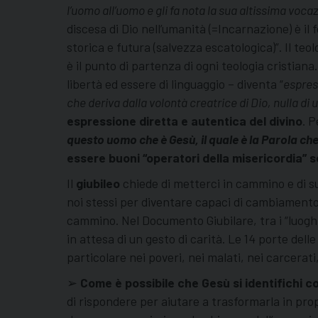
l’uomo all’uomo e gli fa nota la sua altissima voca
discesa di Dio nell’umanità (=Incarnazione) è il
storica e futura (salvezza escatologica)”. Il te
è il punto di partenza di ogni teologia cristiana
libertà ed essere di linguaggio – diventa “
espres
che deriva dalla volontà creatrice di Dio, nulla d
espressione diretta e autentica del divino
. 
questo uomo che è Gesù, il quale è la Parola che
essere buoni “operatori della misericordia” s
Il
giubileo
chiede di metterci in cammino e di 
noi stessi per diventare capaci di cambiamento e
cammino. Nel Documento Giubilare, tra i “luoghi”
in attesa di un gesto di carità. Le 14 porte delle
particolare nei poveri, nei malati, nei carcerati,
➢
Come
è possibile che Ges
ù si identifichi c
di rispondere per aiutare a trasformarla in propo