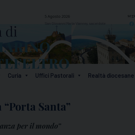
segu
5 Agosto 2026
San Giovanni Maria Vianney, sacerdote
Curia
Uffici Pastorali
Realtà diocesane
a “Porta Santa”
eranza per il mondo”