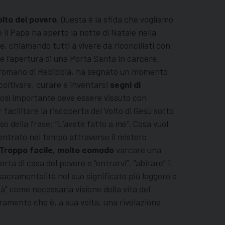
volto del povero
. Questa è la sfida che vogliamo
 il Papa ha aperto la notte di Natale nella
e, chiamando tutti a vivere da riconciliati con
e l’apertura di una Porta Santa in carcere.
e romano di Rebibbia, ha segnato un momento
coltivare, curare e inventarsi
segni di
così importante deve essere vissuto con
r facilitare la riscoperta del Volto di Gesù sotto
so della frase: “L’avete fatto a me”. Cosa vuol
 entrato nel tempo attraverso il mistero
Troppo facile, molto comodo
varcare una
orta di casa del povero e “entrarvi”, “abitare” il
 sacramentalità nel suo significato più leggero e
” come necessaria visione della vita del
ramento che è, a sua volta, una rivelazione