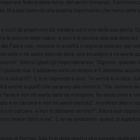
 respirare l’odore della terra, del vento immenso, il profumo
risto. Ora partiamo da una pagina importante che resta nello 
 e tutti gli angeli con lui, siederà sul trono della sua gloria. D
a le pecore dalle capre, e porrà le pecore alla sua destra e le 
 del Padre mio, ricevete in eredità il regno preparato per vo
o sete e mi avete dato da bere, ero straniero e mi avete ac
trovarmi”. Allora i giusti gli risponderanno: “Signore, quando
? Quando mai ti abbiamo visto straniero e ti abbiamo accolto
 visitarti?”. E il re risponderà loro: “In verità io vi dico: t
oi dirà anche a quelli che saranno alla sinistra: “Via, lontano
vuto fame e non mi avete dato da mangiare, ho avuto sete e n
ato e in carcere e non mi avete visitato”. Anch’essi allora 
 in carcere, e non ti abbiamo servito?”. Allora egli risponder
 non l’avete fatto a me”. E se ne andranno: questi al supplizio
logia di Matteo. Alla fine della nostra vita saremo giudicati i