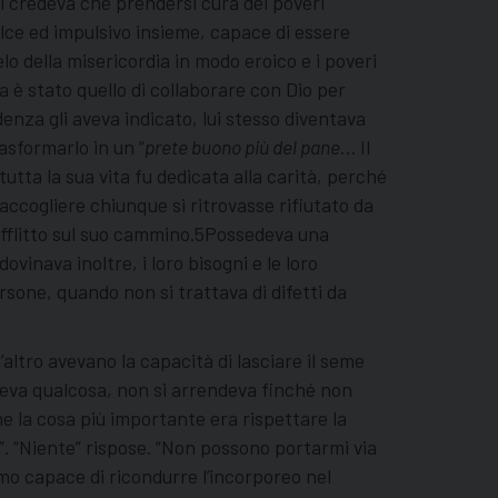
i credeva che prendersi cura dei poveri
lce ed impulsivo insieme, capace di essere
lo della misericordia in modo eroico e i poveri
ta è stato quello di collaborare con Dio per
enza gli aveva indicato, lui stesso diventava
asformarlo in un “
prete buono più del pane
… Il
utta la sua vita fu dedicata alla carità, perché
accogliere chiunque si ritrovasse rifiutato da
fflitto sul suo cammino.5Possedeva una
vinava inoltre, i loro bisogni e le loro
rsone, quando non si trattava di difetti da
’altro avevano la capacità di lasciare il seme
oleva qualcosa, non si arrendeva finché non
e la cosa più importante era rispettare la
”. “Niente” rispose. “Non possono portarmi via
o capace di ricondurre l’incorporeo nel