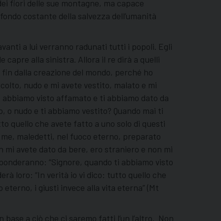
 dei fiori delle sue montagne, ma capace
sfondo costante della salvezza dell’umanità
avanti a lui verranno radunati tutti i popoli. Egli
capre alla sinistra. Allora il re dirà a quelli
i fin dalla creazione del mondo, perché ho
colto, nudo e mi avete vestito, malato e mi
 ti abbiamo visto affamato e ti abbiamo dato da
, o nudo e ti abbiamo vestito? Quando mai ti
utto quello che avete fatto a uno solo di questi
 da me, maledetti, nel fuoco eterno, preparato
on mi avete dato da bere, ero straniero e non mi
risponderanno: “Signore, quando ti abbiamo visto
à loro: “In verità io vi dico: tutto quello che
 eterno, i giusti invece alla vita eterna” (Mt
n base a ciò che ci saremo fatti l’un l’altro. Non