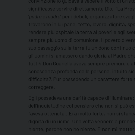
convinzione lo guidava a vedere il volto di Cri
significasse servire direttamente Dio. “La Pro
‘
padre e madre
’ per i deboli, organizzatore sveg
trovarono in lui pane, tetto, lavoro, dignità,
spe
rendere più ospitale la terra ai poveri e agli 
sempre più uomo di comunione. Il povero diventav
suo passaggio sulla terra fu un dono continuo ch
gli uomini si amassero dando gloria al Padre che
tutti4.Don Guanella aveva sempre premure e at
conoscenza profonda delle persone, intuito sicuro
difficoltà7. Pur possedendo un carattere forte e
correggere.
Egli possedeva una carità capace di illuminare: l
dell’inquietudine col pensiero che non si può e
l’aveva ottenuta…Era molto forte, non si stanca
dignità di un uomo. Una volta vennero a prender
niente, perché non ho niente. E non mi mettera