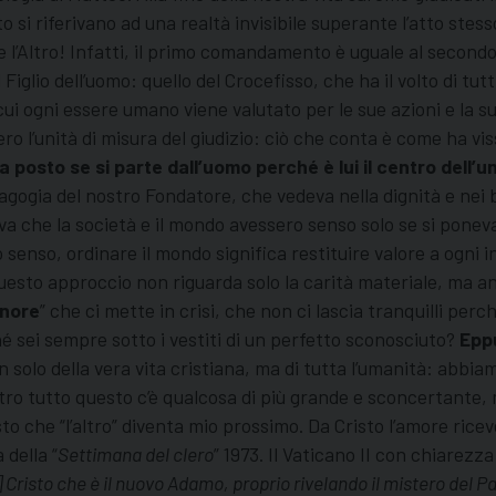
si riferivano ad una realtà invisibile superante l’atto stess
 l’Altro! Infatti, il primo comandamento è uguale al secondo,
iglio dell’uomo: quello del Crocefisso, che ha il volto di tutt
 cui ogni essere umano viene valutato per le sue azioni e la s
 l’unità di misura del giudizio: ciò che conta è come ha vissu
a posto se si parte dall’uomo perché è lui il centro dell’u
ogia del nostro Fondatore, che vedeva nella dignità e nei b
eva che la società e il mondo avessero senso solo se si ponev
 senso, ordinare il mondo significa restituire valore a ogni i
o. Questo approccio non riguarda solo la carità materiale, ma 
gnore
” che ci mette in crisi, che non ci lascia tranquilli per
 sei sempre sotto i vestiti di un perfetto sconosciuto?
Epp
 solo della vera vita cristiana, ma di tutta l’umanità: abbiam
Dietro tutto questo c’è qualcosa di più grande e sconcertante,
o che “l’altro” diventa mio prossimo. Da Cristo l’amore riceve 
della “
Settimana del clero
” 1973. Il Vaticano II con chiarezza
] Cristo che è il nuovo Adamo, proprio rivelando il mistero del