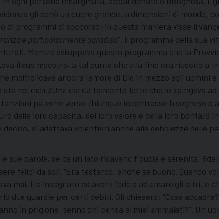
sto in ogni persona emarginata, abbandonata o bisognosa. Egl
vvidenza gli donò un cuore grande, a dimensioni di mondo, do
lio di programmi di soccorso; in questa maniera visse il vange
ranza e particolarmente paradiso
”. Il programma della sua vi
sventurati. Mentre sviluppava questo programma che la Provvid
a il suo maestro, a tal punto che alla fine era riuscito a tr
e moltiplicava ancora l’amore di Dio in mezzo agli uomini e t
 sta nei cieli.3Una carità talmente forte che lo spingeva ad 
tenzioni paterne verso chiunque incontrasse bisognoso o a
 delle loro capacità, del loro valore e della loro bontà;6 indo
 deciso, si adattava volentieri anche alle debolezze delle pe
e sue parole, se da un lato ridavano fiducia e serenità, 8dall
ssere felici da soli. “Era testardo, anche se buono. Quando v
va mai. Ha insegnato ad avere fede e ad amare gli altri, e ch
lo due guardie per certi debiti. Gli chiesero: “Cosa accadrà?
nno in prigione, sennò chi pensa ai miei ammalati?”. Un uom