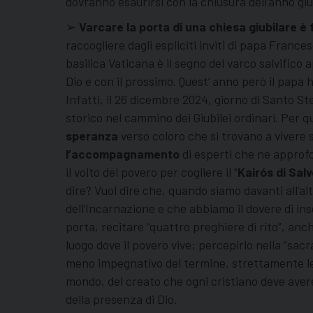
dovranno esaurirsi con la chiusura dell’anno gi
➢
Varcare la porta di una chiesa giubilare
è 
raccogliere dagli espliciti inviti di papa France
basilica Vaticana è il segno del varco salvifico
Dio e con il prossimo. Quest’ anno però il papa
Infatti, il 26 dicembre 2024, giorno di Santo
storico nel cammino dei Giubilei ordinari. Per q
speranza
verso coloro che si trovano a vivere 
l’accompagnamento
di esperti che ne approf
il volto del povero per cogliere il “
Kairós di Sal
dire? Vuol dire che, quando siamo davanti all’al
dell’Incarnazione e che abbiamo il dovere di ins
porta, recitare “quattro preghiere di rito”, anch
luogo dove il povero vive; percepirlo nella “sac
meno impegnativo del termine, strettamente lega
mondo, del creato che ogni cristiano deve avere
della presenza di Dio.