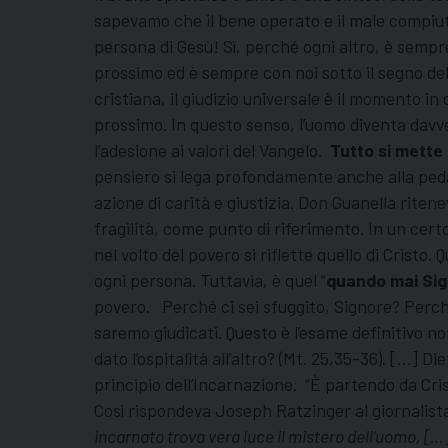
sapevamo che il bene operato e il male compiuto 
persona di Gesù! Sì, perché ogni altro, è sempre
prossimo ed è sempre con noi sotto il segno del F
cristiana, il giudizio universale è il momento in
prossimo. In questo senso, l’uomo diventa davvero
l’adesione ai valori del Vangelo.
Tutto si mette 
pensiero si lega profondamente anche alla pedag
azione di carità e giustizia. Don Guanella riten
fragilità, come punto di riferimento. In un certo
nel volto del povero si riflette quello di Crist
ogni persona. Tuttavia, è quel “
quando mai Si
povero. Perché ci sei sfuggito, Signore? Perché
saremo giudicati. Questo è l’esame definitivo non
dato l’ospitalità all’altro? (Mt. 25,35-36). […] 
principio dell’Incarnazione. “È partendo da Crist
Così rispondeva Joseph Ratzinger al giornalista 
Incarnato trova vera luce il mistero dell’uomo, […