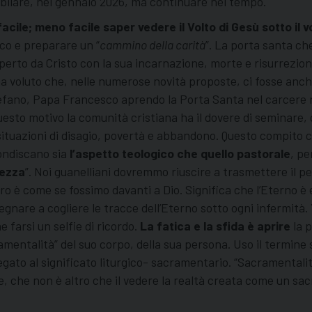
ubilare, nel gennaio 2026, ma continuare nel tempo.
facile; meno facile saper vedere il Volto di Ges
ù sotto il 
sco e preparare un “
cammino della carit
à
”. La porta santa che
 aperto da Cristo con la sua incarnazione, morte e risurrezion
 ha voluto che, nelle numerose novità proposte, ci fosse anch
 Stefano, Papa Francesco aprendo la Porta Santa nel carcer
uesto motivo la comunità cristiana ha il dovere di seminare, 
situazioni di disagio, povertà e abbandono. Questo compito 
ondiscano sia
l’aspetto teologico che quello pastorale
, pe
vezza
”. Noi guanelliani dovremmo riuscire a trasmettere il pe
tro è come se fossimo davanti a Dio. Significa che l’Eterno è
egnare a cogliere le tracce dell’Eterno sotto ogni infermità.
e farsi un selfie di ricordo.
La fatica e la sfida è aprire
la p
ramentalità” del suo corpo, della sua persona. Uso il termine
to al significato liturgico- sacramentario. “Sacramentalità
, che non è altro che il vedere la realtà creata come un sac