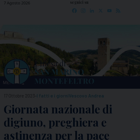
seguici su
Skip
7 Agosto 2026
Facebook
Instagram
LinkedIn
X
YouTube
Feed
to
content
MENU
-
17 Ottobre 2023
I fatti e i giorni
Vescovo Andrea
Giornata nazionale di
digiuno, preghiera e
astinenza per la pace