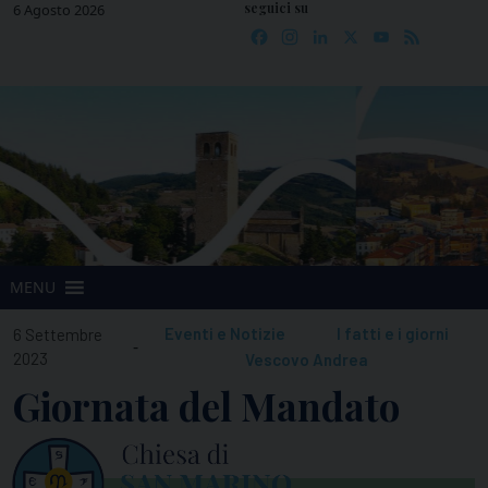
seguici su
Skip
6 Agosto 2026
Facebook
Instagram
LinkedIn
X
YouTube
Feed
to
content
MENU
Eventi e Notizie
I fatti e i giorni
6 Settembre
-
2023
Vescovo Andrea
Giornata del Mandato