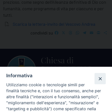
prezioso, come segno dell’Alleanza definitiva di Dio con
l’umanità, come programma di vita per ciascuno e per
tutti.
Scarica la lettera-invito del Vescovo Andrea
Facebook
X
Threads
WhatsApp
Telegram
Email
Print
S
condividi su
Informativa
Utilizziamo cookie o tecnologie simili per
finalità tecniche e, con il tuo consenso, anche per
Centralino Curia Vescovile
altre finalità ("interazioni e funzionalità semplici",
0541 913711
"miglioramento dell'esperienza", "misurazione" e
"targeting e pubblicità") come specificato nella
Indirizzo