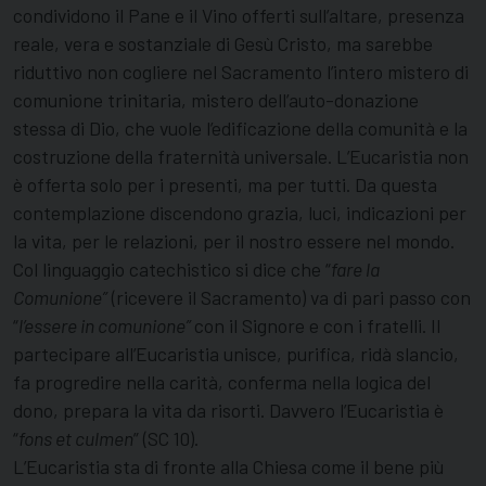
condividono il Pane e il Vino offerti sull’altare, presenza
reale, vera e sostanziale di Gesù Cristo, ma sarebbe
riduttivo non cogliere nel Sacramento l’intero mistero di
comunione trinitaria, mistero dell’auto-donazione
stessa di Dio, che vuole l’edificazione della comunità e la
costruzione della fraternità universale. L’Eucaristia non
è offerta solo per i presenti, ma per tutti. Da questa
contemplazione discendono grazia, luci, indicazioni per
la vita, per le relazioni, per il nostro essere nel mondo.
Col linguaggio catechistico si dice che “
fare la
Comunione”
(ricevere il Sacramento) va di pari passo con
“
l’essere in comunione”
con il Signore e con i fratelli. Il
partecipare all’Eucaristia unisce, purifica, ridà slancio,
fa progredire nella carità, conferma nella logica del
dono, prepara la vita da risorti. Davvero l’Eucaristia è
“
fons et culmen
” (SC 10).
L’Eucaristia sta di fronte alla Chiesa come il bene più