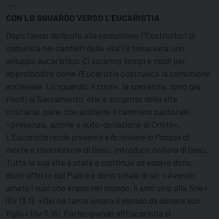
—–
CON LO SGUARDO VERSO L’EUCARISTIA
Dopo l’anno dedicato alla comunione (“Costruttori di
comunità nei cantieri della vita”) il tema avrà uno
sviluppo eucaristico. Ci saranno tempi e modi per
approfondire come l’Eucaristia costruisca la comunione
ecclesiale. Lo sguardo, il cuore, la speranza, sono già
rivolti al Sacramento, che è sorgente della vita
cristiana, pane che sostiene il cammino pastorale,
«presenza, azione e auto-donazione di Cristo».
L’Eucaristia rende presente e fa rivivere la Pasqua
di
morte e risurrezione di Gesù: introduce nell’
ora
di Gesù.
Tutta la sua vita è stata e continua ad essere dono,
dono offerto dal Padre e dono totale di sé: «Avendo
amato i suoi che erano nel mondo, li amò sino alla fine»
(Gv 13,1): «Dio ha tanto amato il mondo da donare suo
figlio» (Gv 3,16). Partecipando all’Eucaristia si