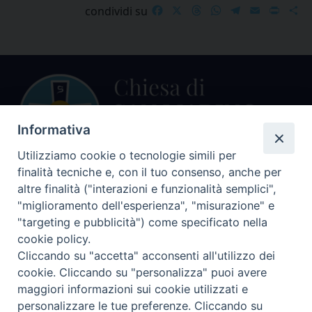
Facebook
X
Threads
WhatsApp
Telegram
Email
Print
S
condividi su
Informativa
Utilizziamo cookie o tecnologie simili per
finalità tecniche e, con il tuo consenso, anche per
Centralino Curia Vescovile
altre finalità ("interazioni e funzionalità semplici",
0541 913711
"miglioramento dell'esperienza", "misurazione" e
"targeting e pubblicità") come specificato nella
Indirizzo
cookie policy.
Piazza Giovani Paolo II, 1
Cliccando su "accetta" acconsenti all'utilizzo dei
47864 PENNABILLI (RN)
cookie. Cliccando su "personalizza" puoi avere
maggiori informazioni sui cookie utilizzati e
Seguici su
personalizzare le tue preferenze. Cliccando su
Facebook
Instagram
LinkedIn
X
YouTube
Feed