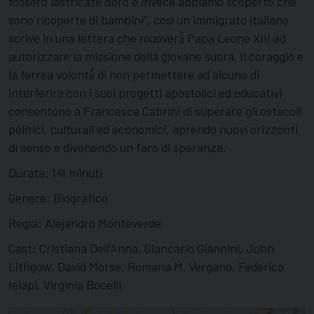
fossero lastricate d’oro e invece abbiamo scoperto che
sono ricoperte di bambini”, così un immigrato italiano
scrive in una lettera che muoverà̀ Papa Leone XIII ad
autorizzare la missione della giovane suora. Il coraggio e
la ferrea volontà̀ di non permettere ad alcuno di
interferire con i suoi progetti apostolici ed educativi
consentono a Francesca Cabrini di superare gli ostacoli
politici, culturali ed economici, aprendo nuovi orizzonti
di senso e divenendo un faro di speranza.
Durata: 141 minuti
Genere: Biografico
Regia: Alejandro Monteverde
Cast: Cristiana Dell’Anna, Giancarlo Giannini, John
Lithgow, David Morse, Romana M. Vergano, Federico
Ielapi, Virginia Bocelli