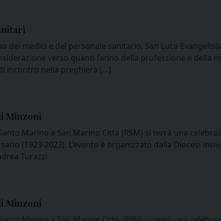
nitari
no dei medici e del personale sanitario, San Luca Evangelist
iderazione verso quanti fanno della professione e della ric
i incontro nella preghiera […]
i Minzoni
l Santo Marino a San Marino Città (RSM) si terrà una celebraz
sario (1923-2023). L’evento è organizzato dalla Diocesi ins
ndrea Turazzi
i Minzoni
l Santo Marino a San Marino Città (RSM) si terrà una celebraz