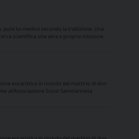
a, pure lui medico secondo la tradizione. Una
erca scientifica una vera e propria missione.
ione eucaristica in ricordo del martirio di don
ieme all’Associazione Scout Sammarinese
ione eucaristica in ricordo del martirio di don