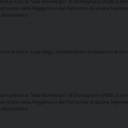
bre presso la “Sala Montelupo” di Domagnano (RSM) si terrà
atrocinio della Reggenza e del Patrocinio di alcune Segreterie
o-Montefeltro
ore di mons. Luigi Negri, indimenticato arcivescovo di Fe
bre presso la “Sala Montelupo” di Domagnano (RSM) si terrà
atrocinio della Reggenza e del Patrocinio di alcune Segreterie
o-Montefeltro