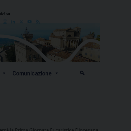
ici su
Facebook
Instagram
LinkedIn
X
YouTube
Feed
Comunicazione
errà la Prima Giornata Eucaristica Diocesana