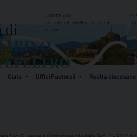
segu
5 Agosto 2026
Dedicazione della basilica di Santa Maria
Maggiore
Curia
Uffici Pastorali
Realtà diocesane
a San Giuseppe a Valdragone (via delle Felci, 3 – RSM) si t