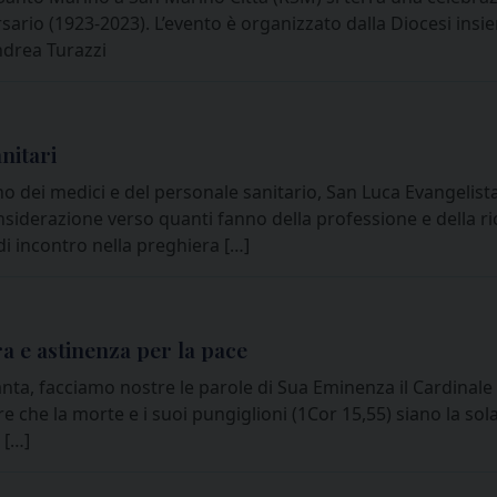
sario (1923-2023). L’evento è organizzato dalla Diocesi ins
ndrea Turazzi
nitari
no dei medici e del personale sanitario, San Luca Evangelist
iderazione verso quanti fanno della professione e della ric
i incontro nella preghiera […]
a e astinenza per la pace
ta, facciamo nostre le parole di Sua Eminenza il Cardinale P
che la morte e i suoi pungiglioni (1Cor 15,55) siano la sola
 […]