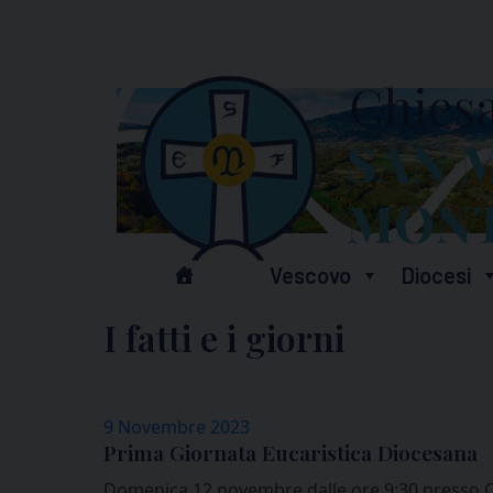
Skip
to
content
Vescovo
Diocesi
I fatti e i giorni
9 Novembre 2023
Prima Giornata Eucaristica Diocesana
Domenica 12 novembre dalle ore 9:30 presso Cas