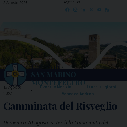
seguici su
Skip
8 Agosto 2026
Facebook
Instagram
LinkedIn
X
YouTube
Feed
to
content
MENU
Eventi e Notizie
I fatti e i giorni
16 Agosto
-
2023
Vescovo Andrea
Camminata del Risveglio
Domenica 20 agosto si terrà la Camminata del