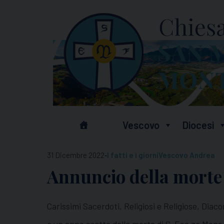
Skip
to
content
Vescovo
Diocesi
-
31 Dicembre 2022
I fatti e i giorni
Vescovo Andrea
Annuncio della morte
Carissimi Sacerdoti, Religiosi e Religiose, Diacon