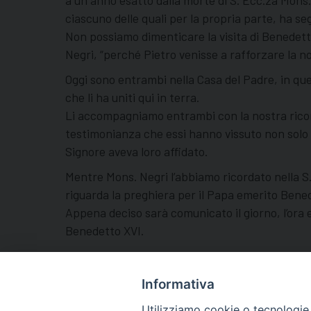
a un anno esatto dalla morte di S. Ecc.za Mons
ciascuno delle quali per la propria parte, ha s
Non possiamo dimenticare la visita di Benedetto 
Negri, “perché Pietro venisse a rafforzare la no
Oggi sono entrambi nella Casa del Padre, in quel
che li ha uniti qui in terra.
Li accompagniamo entrambi con la nostra ricono
testimonianza che essi hanno vissuto non solo
Signore aveva loro affidato.
Mentre Mons. Negri l’abbiamo ricordato nella S.
riguarda la preghiera per il Papa emerito Bened
Appena deciso sarà comunicato il giorno, l’ora e
Benedetto XVI.
Pennabilli, 31 dicembre 2022
Mons. Elio Ciccioni
Informativa
Utilizziamo cookie o tecnologie s