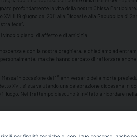
. Negri, abbiamo appreso con dolore della morte del Papa e
egnato profondamente la vita della nostra Chiesa Particolare
XVI il 19 giugno del 2011 alla Diocesi e alla Repubblica di S
stra fede”.
 vincolo pieno, di affetto e di amicizia
scenza e con la nostra preghiera, e chiediamo ad entrambi i
 personalmente, ma che hanno cercato di rafforzare anche i
 Messa in occasione del 1° anniversario della morte presied
etto XVI, si sta valutando una celebrazione diocesana in oc
 il luogo. Nel frattempo ciascuno è invitato a ricordare nell
imili per finalità tecniche e, con il tuo consenso, anche per 