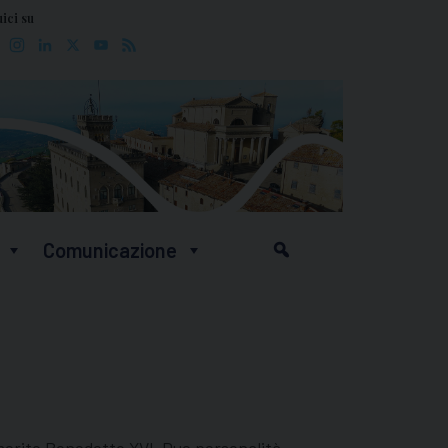
ici su
Facebook
Instagram
LinkedIn
X
YouTube
Feed
Comunicazione