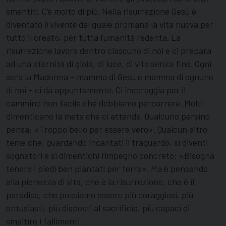
smentiti. C’è molto di più. Nella risurrezione Gesù è
diventato
il vivente
dal quale promana la vita nuova per
tutto il creato, per tutta l’umanità redenta. La
risurrezione lavora dentro ciascuno di noi e ci prepara
ad una eternità di gioia, di luce, di vita senza fine. Ogni
sera la Madonna – mamma di Gesù e mamma di ognuno
di noi – ci dà appuntamento. Ci incoraggia per il
cammino non facile che dobbiamo percorrere. Molti
dimenticano la meta che ci attende. Qualcuno persino
pensa: «Troppo bello per essere vero». Qualcun altro
teme che, guardando incantati il traguardo, si diventi
sognatori e si dimentichi l’impegno concreto: «Bisogna
tenere i piedi ben piantati per terra». Ma è pensando
alla pienezza di vita, che è la risurrezione, che è il
paradiso, che possiamo essere più coraggiosi, più
entusiasti, più disposti al sacrificio, più capaci di
smaltire i fallimenti.