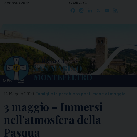
seguici su
Skip
7 Agosto 2026
Facebook
Instagram
LinkedIn
X
YouTube
Feed
to
content
MENU
-
14 Maggio 2020
Famiglie in preghiera per il mese di maggio
3 maggio – Immersi
nell’atmosfera della
Pasqua