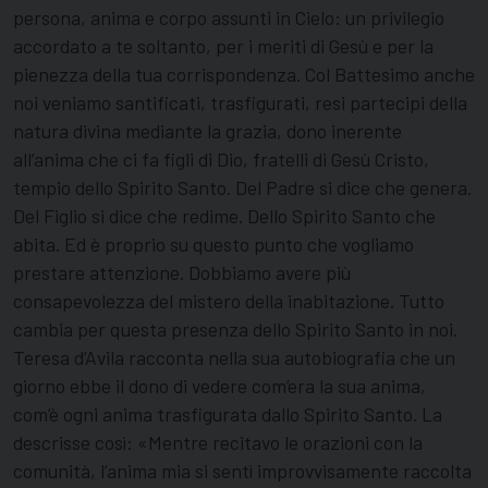
persona, anima e corpo assunti in Cielo: un privilegio
accordato a te soltanto, per i meriti di Gesù e per la
pienezza della tua corrispondenza. Col Battesimo anche
noi veniamo santificati, trasfigurati, resi partecipi della
natura divina mediante la grazia, dono inerente
all’anima che ci fa figli di Dio, fratelli di Gesù Cristo,
tempio dello Spirito Santo. Del Padre si dice che genera.
Del Figlio si dice che redime. Dello Spirito Santo che
abita. Ed è proprio su questo punto che vogliamo
prestare attenzione. Dobbiamo avere più
consapevolezza del mistero della inabitazione. Tutto
cambia per questa presenza dello Spirito Santo in noi.
Teresa d’Avila racconta nella sua autobiografia che un
giorno ebbe il dono di vedere com’era la sua anima,
com’è ogni anima trasfigurata dallo Spirito Santo. La
descrisse così: «Mentre recitavo le orazioni con la
comunità, l’anima mia si sentì improvvisamente raccolta