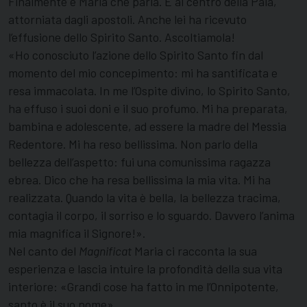
Finalmente è Maria che parla. È al centro della Pala,
attorniata dagli apostoli. Anche lei ha ricevuto
l’effusione dello Spirito Santo. Ascoltiamola!
«Ho conosciuto l’azione dello Spirito Santo fin dal
momento del mio concepimento: mi ha santificata e
resa immacolata. In me l’Ospite divino, lo Spirito Santo,
ha effuso i suoi doni e il suo profumo. Mi ha preparata,
bambina e adolescente, ad essere la madre del Messia
Redentore. Mi ha reso bellissima. Non parlo della
bellezza dell’aspetto: fui una comunissima ragazza
ebrea. Dico che ha resa bellissima la mia vita. Mi ha
realizzata. Quando la vita è bella, la bellezza tracima,
contagia il corpo, il sorriso e lo sguardo. Davvero l’anima
mia magnifica il Signore!».
Nel canto del
Magnificat
Maria ci racconta la sua
esperienza e lascia intuire la profondità della sua vita
interiore: «Grandi cose ha fatto in me l’Onnipotente,
santo è il suo nome».