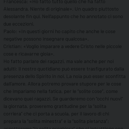
Francesca: «Ho fatto tutto quello che ha fatto
Alessandra. Niente di originale». Un quadro piuttosto
desolante fin qui. Nell’appunto che ho annotato ci sono
due eccezioni.
Paolo: «In questi giorni ho capito che anche le cose
negative possono insegnare qualcosa».
Cristian: «Voglio imparare a vedere Cristo nelle piccole
cose e ricavarne gioia».
Ho fatto parlare dei ragazzi, ma vale anche per noi
adulti: il nostro quotidiano può essere trasfigurato dalla
presenza dello Spirito in noi. La noia può esser sconfitta
dall’amore. Allora potremo provare stupore per le cose
che impariamo nella fatica, per le “solite cose”, come
dicevano quei ragazzi. Se guarderemo con “occhi nuovi”
la giornata, proveremo gratitudine per la “solita
corriera” che ci porta a scuola, per il lavoro di chi
prepara la “solita minestra” e la “solita pietanza”;
aspetteremo “la solita preghiera” che ci intrattiene con