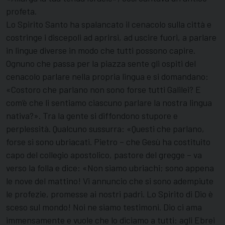
profeta.
Lo Spirito Santo ha spalancato il cenacolo sulla città e
costringe i discepoli ad aprirsi, ad uscire fuori, a parlare
in lingue diverse in modo che tutti possono capire.
Ognuno che passa per la piazza sente gli ospiti del
cenacolo parlare nella propria lingua e si domandano:
«Costoro che parlano non sono forse tutti Galilei? E
com’è che li sentiamo ciascuno parlare la nostra lingua
nativa?». Tra la gente si diffondono stupore e
perplessità. Qualcuno sussurra: «Questi che parlano,
forse si sono ubriacati. Pietro – che Gesù ha costituito
capo del collegio apostolico, pastore del gregge – va
verso la folla e dice: «Non siamo ubriachi; sono appena
le nove del mattino! Vi annuncio che si sono adempiute
le profezie, promesse ai nostri padri. Lo Spirito di Dio è
sceso sul mondo! Noi ne siamo testimoni. Dio ci ama
immensamente e vuole che lo diciamo a tutti: agli Ebrei