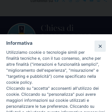
Facebook
X
Threads
WhatsApp
Telegram
Email
Print
S
condividi su
Informativa
Utilizziamo cookie o tecnologie simili per
finalità tecniche e, con il tuo consenso, anche per
Centralino Curia Vescovile
altre finalità ("interazioni e funzionalità semplici",
0541 913711
"miglioramento dell'esperienza", "misurazione" e
"targeting e pubblicità") come specificato nella
Indirizzo
cookie policy.
Piazza Giovani Paolo II, 1
Cliccando su "accetta" acconsenti all'utilizzo dei
47864 PENNABILLI (RN)
cookie. Cliccando su "personalizza" puoi avere
maggiori informazioni sui cookie utilizzati e
Seguici su
personalizzare le tue preferenze. Cliccando su
Facebook
Instagram
LinkedIn
X
YouTube
Feed