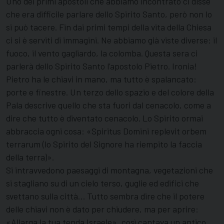
Uno dei primi apostoli che abbiamo incontrato ci disse
che era difficile parlare dello Spirito Santo, però non lo
si può tacere. Fin dai primi tempi della vita della Chiesa
ci si è serviti di immagini. Ne abbiamo già viste diverse: il
fuoco, il vento gagliardo, la colomba. Questa sera ci
parlerà dello Spirito Santo l’apostolo Pietro. Ironia!
Pietro ha le chiavi in mano, ma tutto è spalancato:
porte e finestre. Un terzo dello spazio e del colore della
Pala descrive quello che sta fuori dal cenacolo, come a
dire che tutto è diventato cenacolo. Lo Spirito ormai
abbraccia ogni cosa: «Spiritus Domini replevit orbem
terrarum (lo Spirito del Signore ha riempito la faccia
della terra)».
Si intravvedono paesaggi di montagna, vegetazioni che
si stagliano su di un cielo terso, guglie ed edifici che
svettano sulla città… Tutto sembra dire che il potere
delle chiavi non è dato per chiudere, ma per aprire:
«Allarga la tua tenda Israele», così cantava un antico