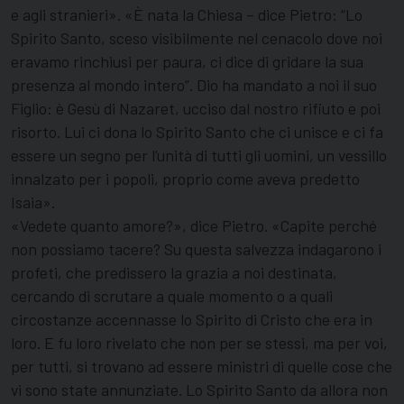
e agli stranieri». «È nata la Chiesa – dice Pietro: “Lo
Spirito Santo, sceso visibilmente nel cenacolo dove noi
eravamo rinchiusi per paura, ci dice di gridare la sua
presenza al mondo intero”. Dio ha mandato a noi il suo
Figlio: è Gesù di Nazaret, ucciso dal nostro rifiuto e poi
risorto. Lui ci dona lo Spirito Santo che ci unisce e ci fa
essere un segno per l’unità di tutti gli uomini, un vessillo
innalzato per i popoli, proprio come aveva predetto
Isaia».
«Vedete quanto amore?», dice Pietro. «Capite perché
non possiamo tacere? Su questa salvezza indagarono i
profeti, che predissero la grazia a noi destinata,
cercando di scrutare a quale momento o a quali
circostanze accennasse lo Spirito di Cristo che era in
loro. E fu loro rivelato che non per se stessi, ma per voi,
per tutti, si trovano ad essere ministri di quelle cose che
vi sono state annunziate. Lo Spirito Santo da allora non