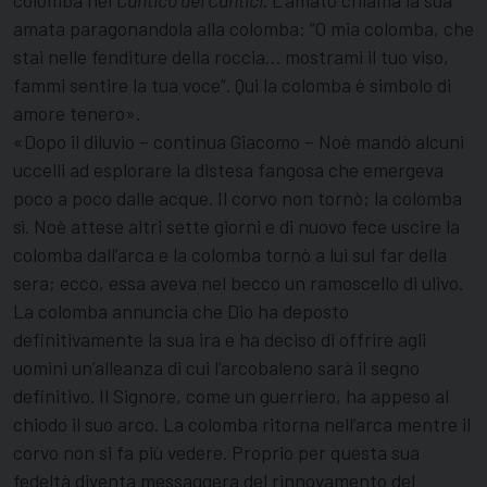
colomba nel
Cantico dei Cantici
. L’amato chiama la sua
amata paragonandola alla colomba: “O mia colomba, che
stai nelle fenditure della roccia… mostrami il tuo viso,
fammi sentire la tua voce”. Qui la colomba è simbolo di
amore tenero».
«Dopo il diluvio – continua Giacomo – Noè mandò alcuni
uccelli ad esplorare la distesa fangosa che emergeva
poco a poco dalle acque. Il corvo non tornò; la colomba
sì. Noè attese altri sette giorni e di nuovo fece uscire la
colomba dall’arca e la colomba tornò a lui sul far della
sera; ecco, essa aveva nel becco un ramoscello di ulivo.
La colomba annuncia che Dio ha deposto
definitivamente la sua ira e ha deciso di offrire agli
uomini un’alleanza di cui l’arcobaleno sarà il segno
definitivo. Il Signore, come un guerriero, ha appeso al
chiodo il suo arco. La colomba ritorna nell’arca mentre il
corvo non si fa più vedere. Proprio per questa sua
fedeltà diventa messaggera del rinnovamento del