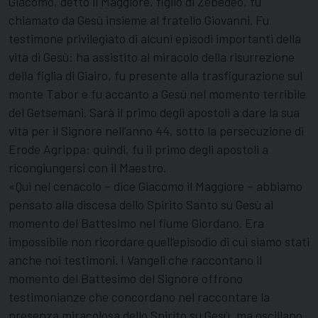
Giacomo, detto il Maggiore, figlio di Zebedeo, fu
chiamato da Gesù insieme al fratello Giovanni. Fu
testimone privilegiato di alcuni episodi importanti della
vita di Gesù: ha assistito al miracolo della risurrezione
della figlia di Giairo, fu presente alla trasfigurazione sul
monte Tabor e fu accanto a Gesù nel momento terribile
del Getsemani. Sarà il primo degli apostoli a dare la sua
vita per il Signore nell’anno 44, sotto la persecuzione di
Erode Agrippa; quindi, fu il primo degli apostoli a
ricongiungersi con il Maestro.
«Qui nel cenacolo – dice Giacomo il Maggiore – abbiamo
pensato alla discesa dello Spirito Santo su Gesù al
momento del Battesimo nel fiume Giordano. Era
impossibile non ricordare quell’episodio di cui siamo stati
anche noi testimoni. I Vangeli che raccontano il
momento del Battesimo del Signore offrono
testimonianze che concordano nel raccontare la
presenza miracolosa dello Spirito su Gesù, ma oscillano