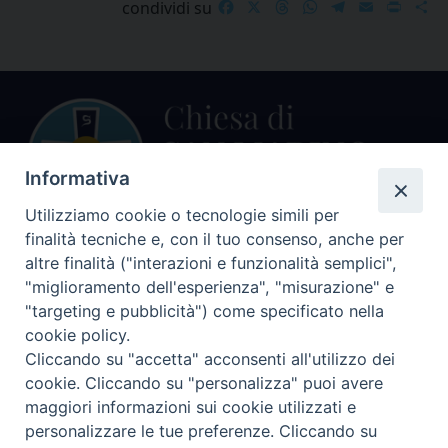
Facebook
X
Threads
WhatsApp
Telegram
Email
Print
S
condividi su
Informativa
Utilizziamo cookie o tecnologie simili per
finalità tecniche e, con il tuo consenso, anche per
Centralino Curia Vescovile
altre finalità ("interazioni e funzionalità semplici",
0541 913711
"miglioramento dell'esperienza", "misurazione" e
"targeting e pubblicità") come specificato nella
Indirizzo
cookie policy.
Piazza Giovani Paolo II, 1
Cliccando su "accetta" acconsenti all'utilizzo dei
47864 PENNABILLI (RN)
cookie. Cliccando su "personalizza" puoi avere
maggiori informazioni sui cookie utilizzati e
Seguici su
personalizzare le tue preferenze. Cliccando su
Facebook
Instagram
LinkedIn
X
YouTube
Feed