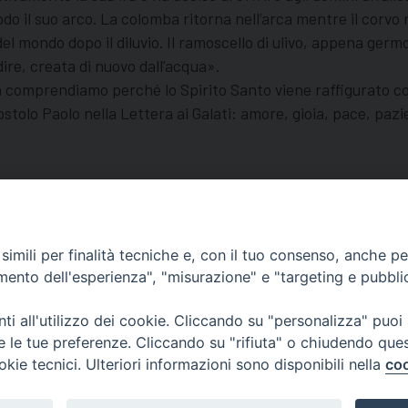
do il suo arco. La colomba ritorna nell’arca mentre il corvo 
 mondo dopo il diluvio. Il ramoscello di ulivo, appena germog
 dire, creata di nuovo dall’acqua».
 comprendiamo perché lo Spirito Santo viene raffigurato con
’apostolo Paolo nella Lettera ai Galati: amore, gioia, pace, p
i cuore con chiunque ci ha creato o ci crea qualche difficoltà.
imili per finalità tecniche e, con il tuo consenso, anche per 
amento dell'esperienza", "misurazione" e "targeting e pubbli
i all'utilizzo dei cookie. Cliccando su "personalizza" puoi
Centralino Curia Vescovile
re le tue preferenze. Cliccando su "rifiuta" o chiudendo que
0541 913711
okie tecnici. Ulteriori informazioni sono disponibili nella
coo
Indirizzo