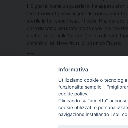
Il Signore, come un guerriero, ha appeso al chio
fedeltà diventa messaggera del rinnovamento del
sterile la terra ma l’ha purificata, l’ha, per così
Caro Giacomo, sei stato molto convincente. Ora
anche i frutti dello Spirito. Ce li ha elencati l
dominio di sé. Nove frutti di un unico Frutto.
——
L’impegno per la giornata di domani è: fare pace d
Madonna nella nostra famiglia.
Informativa
Utilizziamo cookie o tecnologie s
funzionalità semplici", "miglior
cookie policy.
Cliccando su "accetta" acconsent
cookie utilizzati e personalizza
navigazione installando i soli co