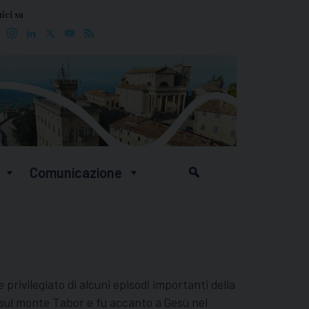
ici su
Facebook
Instagram
LinkedIn
X
YouTube
Feed
Comunicazione
privilegiato di alcuni episodi importanti della
ne sul monte Tabor e fu accanto a Gesù nel