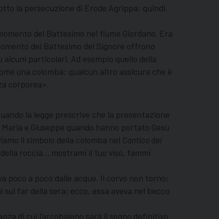
sotto la persecuzione di Erode Agrippa; quindi,
l momento del Battesimo nel fiume Giordano. Era
l momento del Battesimo del Signore offrono
alcuni particolari. Ad esempio quello della
 come una colomba; qualcun altro assicura che è
za corporea».
quando la legge prescrive che la presentazione
ra. Maria e Giuseppe quando hanno portato Gesù
viamo il simbolo della colomba nel
Cantico dei
della roccia… mostrami il tuo viso, fammi
a poco a poco dalle acque. Il corvo non tornò;
ui sul far della sera; ecco, essa aveva nel becco
za di cui l’arcobaleno sarà il segno definitivo.