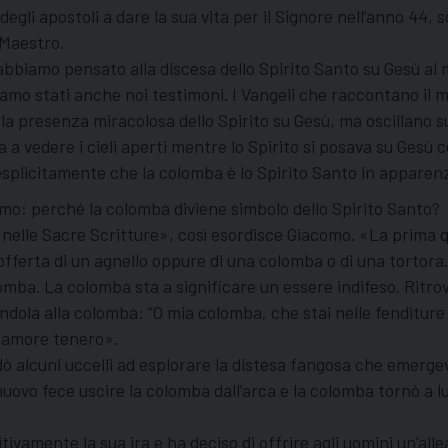
egli apostoli a dare la sua vita per il Signore nell’anno 44, 
 Maestro.
 abbiamo pensato alla discesa dello Spirito Santo su Gesù a
 siamo stati anche noi testimoni. I Vangeli che raccontano i
presenza miracolosa dello Spirito su Gesù, ma oscillano su 
 a vedere i cieli aperti mentre lo Spirito si posava su Gesù
esplicitamente che la colomba è lo Spirito Santo in apparen
o: perché la colomba diviene simbolo dello Spirito Santo?
e nelle Sacre Scritture», così esordisce Giacomo. «La prima 
offerta di un agnello oppure di una colomba o di una torto
lomba. La colomba sta a significare un essere indifeso. Ritro
ola alla colomba: “O mia colomba, che stai nelle fenditure 
i amore tenero».
ò alcuni uccelli ad esplorare la distesa fangosa che emergev
 nuovo fece uscire la colomba dall’arca e la colomba tornò a l
amente la sua ira e ha deciso di offrire agli uomini un’allean