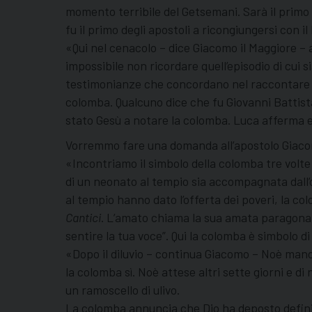
momento terribile del Getsemani. Sarà il primo d
fu il primo degli apostoli a ricongiungersi con il
«Qui nel cenacolo – dice Giacomo il Maggiore –
impossibile non ricordare quell’episodio di cui
testimonianze che concordano nel raccontare la 
colomba. Qualcuno dice che fu Giovanni Battista
stato Gesù a notare la colomba. Luca afferma 
Vorremmo fare una domanda all’apostolo Giacom
«Incontriamo il simbolo della colomba tre volt
di un neonato al tempio sia accompagnata dall’
al tempio hanno dato l’offerta dei poveri, la co
Cantici
. L’amato chiama la sua amata paragonand
sentire la tua voce”. Qui la colomba è simbolo d
«Dopo il diluvio – continua Giacomo – Noè mand
la colomba sì. Noè attese altri sette giorni e di
un ramoscello di ulivo.
La colomba annuncia che Dio ha deposto definitiv