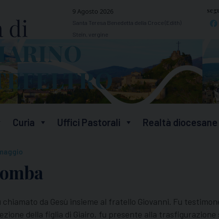
segu
9 Agosto 2026
Santa Teresa Benedetta della Croce (Edith)
Stein, vergine
Curia
Uffici Pastorali
Realtà diocesane
 maggio
lomba
u chiamato da Gesù insieme al fratello Giovanni. Fu testimone 
rrezione della figlia di Giairo, fu presente alla trasfigurazio