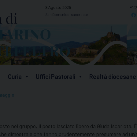
segu
8 Agosto 2026
San Domenico, sacerdote
Curia
Uffici Pastorali
Realtà diocesane
 maggio
osto nel gruppo, il posto lasciato libero da Giuda Iscariota. 
ti che dimostra e che fanno prudentemente presumere ad un’a