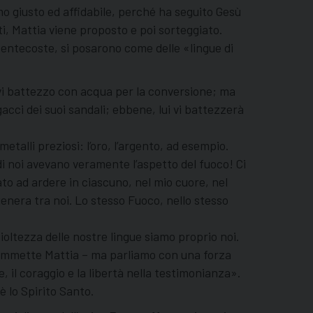
 giusto ed affidabile, perché ha seguito Gesù
ti, Mattia viene proposto e poi sorteggiato.
entecoste, si posarono come delle «lingue di
o vi battezzo con acqua per la conversione; ma
gacci dei suoi sandali; ebbene, lui vi battezzerà
etalli preziosi: l’oro, l’argento, ad esempio.
di noi avevano veramente l’aspetto del fuoco! Ci
to ad ardere in ciascuno, nel mio cuore, nel
 genera tra noi. Lo stesso Fuoco, nello stesso
cioltezza delle nostre lingue siamo proprio noi.
– ammette Mattia – ma parliamo con una forza
, il coraggio e la libertà nella testimonianza».
 lo Spirito Santo.