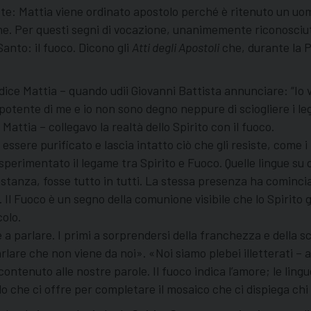
: Mattia viene ordinato apostolo perché è ritenuto un uomo
ione. Per questi segni di vocazione, unanimemente riconosciu
Santo: il fuoco. Dicono gli
Atti degli Apostoli
che, durante la P
i dice Mattia – quando udii Giovanni Battista annunciare: “I
ù potente di me e io non sono degno neppure di sciogliere i le
Mattia – collegavo la realtà dello Spirito con il fuoco.
essere purificato e lascia intatto ciò che gli resiste, come i m
perimentato il legame tra Spirito e Fuoco. Quelle lingue su 
ostanza, fosse tutto in tutti. La stessa presenza ha comincia
i… Il Fuoco è un segno della comunione visibile che lo Spirito
olo.
e a parlare. I primi a sorprendersi della franchezza e della s
rlare che non viene da noi». «Noi siamo plebei illetterati 
ntenuto alle nostre parole. Il fuoco indica l’amore; le lingue
 che ci offre per completare il mosaico che ci dispiega chi è