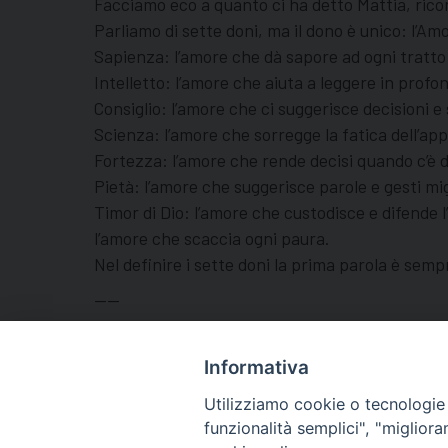
Facciamo eco a quanto ci ha detto Mattia, ricord
Parliamo di sette doni, ma il dono è unico: l’Amo
Sapienza: l’amore che dà sapore ad ogni tratto
Intelletto: l’amore che aiuta a leggere in profon
Consiglio: l’amore che ci suggerisce decisioni e 
Scienza: l’amore che sorregge la fatica dell’ap
Fortezza: l’amore che rende decisi quando c’è da
Pietà: l’amore che suggerisce parole e gesti migl
Timor di Dio: l’amore che custodisce e difende l’
l’amore che scaccia ogni paura.
Nel definire i sette doni la prima parola è sem
——
Per la giornata di domani proponiamoci di essere 
Madonna nella nostra famiglia.
Informativa
Utilizziamo cookie o tecnologie s
funzionalità semplici", "miglior