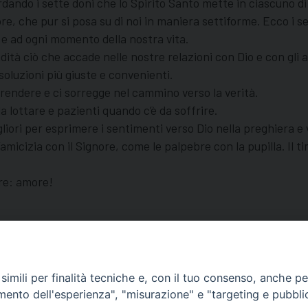
ando i sette doni che lo Spirito Santo mette in ciascuno di n
re, che pur si posa su di noi in maniera settiforme. Ecco i se
 e ad ogni momento della nostra vita.
dità ciò che accade nelle nostre relazioni con Dio e con gli al
soluzioni più giuste e convenienti.
prendere e ci sorregge nel cammino verso la verità.
 lottare e pazienti quando c’è da soffrire.
iori per esprimere i sentimenti verso Dio nella preghiera e ve
amicizia con il Signore, come le palpebre con la pupilla. Il ti
pre: amore!
testimoni coraggiosi di Gesù, quando è necessario anche con le p
imili per finalità tecniche e, con il tuo consenso, anche per 
amento dell'esperienza", "misurazione" e "targeting e pubbli