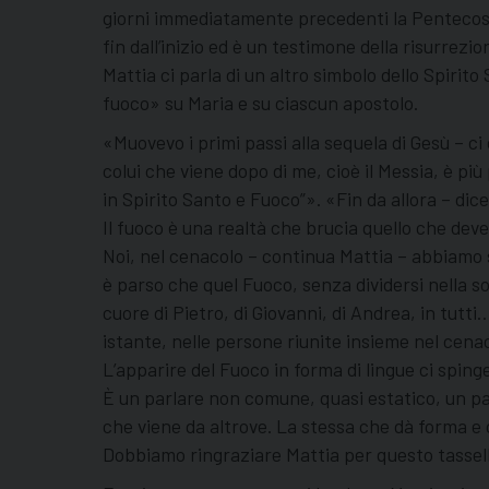
giorni immediatamente precedenti la Pentecoste
fin dall’inizio ed è un testimone della risurrez
Mattia ci parla di un altro simbolo dello Spirito 
fuoco» su Maria e su ciascun apostolo.
«Muovevo i primi passi alla sequela di Gesù – c
colui che viene dopo di me, cioè il Messia, è pi
in Spirito Santo e Fuoco”». «Fin da allora – dice 
Il fuoco è una realtà che brucia quello che deve 
Noi, nel cenacolo – continua Mattia – abbiamo s
è parso che quel Fuoco, senza dividersi nella s
cuore di Pietro, di Giovanni, di Andrea, in tutt
istante, nelle persone riunite insieme nel cenac
L’apparire del Fuoco in forma di lingue ci sping
È un parlare non comune, quasi estatico, un pa
che viene da altrove. La stessa che dà forma e co
Dobbiamo ringraziare Mattia per questo tassello