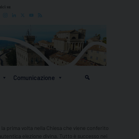
ici su
Facebook
Instagram
LinkedIn
X
YouTube
Feed
Comunicazione
È la prima volta nella Chiesa che viene conferito
utentica elezione divina. Tutto è successo nei