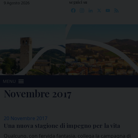
seguici su
Skip
9 Agosto 2026
Facebook
Instagram
LinkedIn
X
YouTube
Feed
to
content
MENU
Novembre 2017
20 Novembre 2017
Una nuova stagione di impegno per la vita
Qualcuno, con fervida fantasia, collega la campagna di