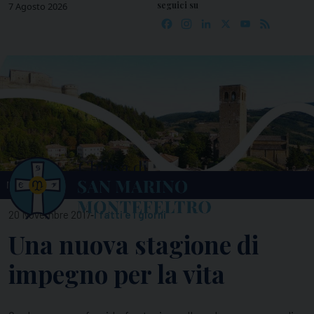
seguici su
Skip
7 Agosto 2026
Facebook
Instagram
LinkedIn
X
YouTube
Feed
to
content
MENU
-
20 Novembre 2017
I fatti e i giorni
Una nuova stagione di
impegno per la vita