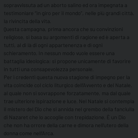
sopravvissuta ad un aborto salino ed ora impegnata a
testimoniare “in giro per il mondo”, nelle più grandi città,
la rivincita della vita.
Questa campagna, prima ancora che su convinzioni
religiose, si basa su argomenti di ragione ed è aperta a
tutti, al di là di ogni appartenenza e di ogni
schieramento. In nessun modo vuole essere una
battaglia ideologica; si propone unicamente di favorire
in tutti una consapevolezza personale.
Per i credenti questa nuova stagione di impegno per la
vita coincide col ciclo liturgico dell’Avvento e del Natale,
al quale non si sovrappone forzatamente, ma dal quale
trae ulteriore ispirazione e luce. Nel Natale si contempla
il mistero del Dio che si annida nel grembo della fanciulla
di Nazaret che lo accoglie con trepidazione. È un Dio
che non ha orrore della carne e dimora nell’utero della
donna come nell’Arca.