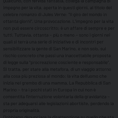
Qualcuno, con fervida fantasia, collega la campagna di
impegno per la vita, aperta in questi giorni, al titolo del
celebre romanzo di Jules Verne: “Il giro del mondo in
ottanta giorni”. Una provocazione. L’impegno per la vita
non può essere circoscritto; è un affare di sempre e per
tutti. Tuttavia, ottanta – più o meno – sono i giorni nei
quali si terrà una serie di iniziative e di incontri per
sensibilizzare la gente di San Marino, e non solo, sul
rischio concreto che passi una inaccettabile proposta
di legge sulla “procreazione cosciente e responsabile”.
Si tratta, per stare alla metafora, di un viaggio attorno
alla cosa più preziosa al mondo: la vita dell’uomo che
inizia nel grembo di una mamma. La Repubblica di San
Marino – tra i pochi stati in Europa in cui non è
consentita l’interruzione volontaria della gravidanza –
sta per adeguarsi alle legislazioni abortiste, perdendo la
propria originalità.
Dobbiamo denunciare la disattenzione su quello che sta