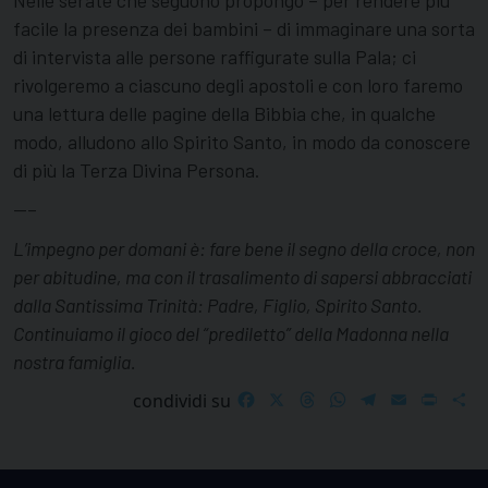
Nelle serate che seguono propongo – per rendere più
facile la presenza dei bambini – di immaginare una sorta
di intervista alle persone raffigurate sulla Pala; ci
rivolgeremo a ciascuno degli apostoli e con loro faremo
una lettura delle pagine della Bibbia che, in qualche
modo, alludono allo Spirito Santo, in modo da conoscere
di più la Terza Divina Persona.
—–
L’impegno per domani è: fare bene il segno della croce, non
per abitudine, ma con il trasalimento di sapersi abbracciati
dalla Santissima Trinità: Padre, Figlio, Spirito Santo.
Continuiamo il gioco del “prediletto” della Madonna nella
nostra famiglia.
Facebook
X
Threads
WhatsApp
Telegram
Email
Print
S
condividi su