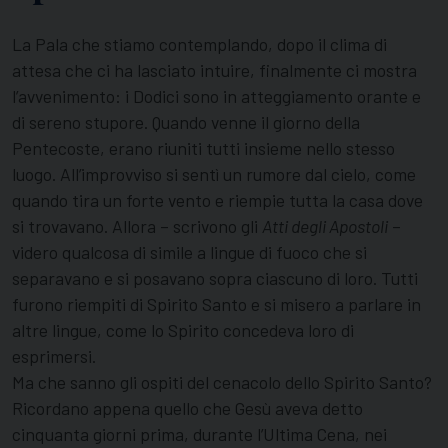
La Pala che stiamo contemplando, dopo il clima di
attesa che ci ha lasciato intuire, finalmente ci mostra
l’avvenimento: i Dodici sono in atteggiamento orante e
di sereno stupore. Quando venne il giorno della
Pentecoste, erano riuniti tutti insieme nello stesso
luogo. All’improvviso si sentì un rumore dal cielo, come
quando tira un forte vento e riempie tutta la casa dove
si trovavano. Allora – scrivono gli
Atti degli Apostoli
–
videro qualcosa di simile a lingue di fuoco che si
separavano e si posavano sopra ciascuno di loro. Tutti
furono riempiti di Spirito Santo e si misero a parlare in
altre lingue, come lo Spirito concedeva loro di
esprimersi.
Ma che sanno gli ospiti del cenacolo dello Spirito Santo?
Ricordano appena quello che Gesù aveva detto
cinquanta giorni prima, durante l’Ultima Cena, nei