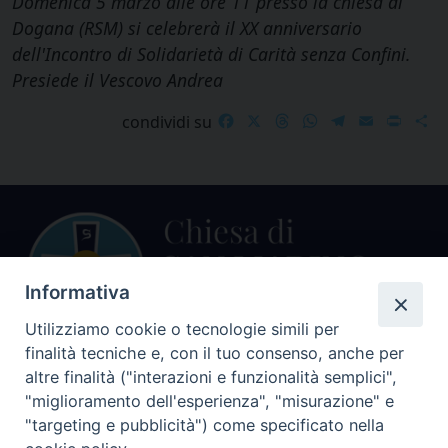
Domenica 5 marzo alle ore 11 presso la chiesa di
Dogana (RSM) si celebrerà il XX anniversario
dell'Incontro di Solidarietà di Carità senza Confini.
Presiede il Vescovo Andrea
Facebook
X
Threads
WhatsApp
Telegram
Email
Print
S
condividi su
Informativa
Utilizziamo cookie o tecnologie simili per
finalità tecniche e, con il tuo consenso, anche per
Centralino Curia Vescovile
altre finalità ("interazioni e funzionalità semplici",
0541 913711
"miglioramento dell'esperienza", "misurazione" e
"targeting e pubblicità") come specificato nella
Indirizzo