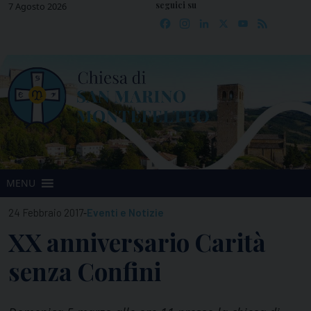
seguici su
Skip
7 Agosto 2026
Facebook
Instagram
LinkedIn
X
YouTube
Feed
to
content
MENU
-
24 Febbraio 2017
Eventi e Notizie
XX anniversario Carità
senza Confini