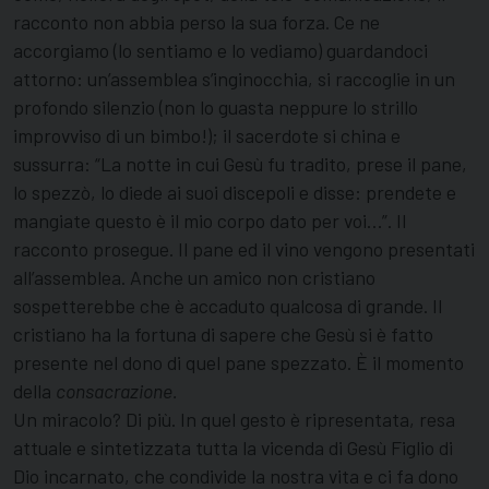
racconto non abbia perso la sua forza. Ce ne
accorgiamo (lo sentiamo e lo vediamo) guardandoci
attorno: un’assemblea s’ingi­nocchia, si raccoglie in un
profondo silenzio (non lo guasta neppure lo strillo
improvviso di un bimbo!); il sacerdote si china e
sussurra: “La notte in cui Gesù fu tradito, prese il pane,
lo spezzò, lo diede ai suoi discepoli e disse: pren­dete e
mangiate questo è il mio corpo dato per voi…”. Il
racconto prosegue. Il pane ed il vino vengono presentati
all’assemblea. Anche un amico non cristiano
sospetterebbe che è accaduto qualcosa di grande. Il
cristiano ha la fortuna di sapere che Gesù si è fatto
presente nel dono di quel pane spezzato. È il momento
della
consacrazione.
Un miracolo? Di più. In quel gesto è ripresen­tata, resa
attuale e sintetizzata tutta la vicenda di Gesù Figlio di
Dio incarnato, che condivide la nostra vita e ci fa dono