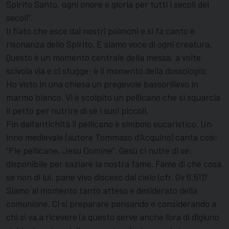
Spirito Santo, ogni onore e glo­ria per tutti i secoli dei
secoli”.
Il fiato che esce dai nostri polmoni e si fa can­to è
risonanza dello Spirito. E siamo voce di ogni creatura.
Questo è un momento centrale della messa, a volte
scivola via e ci sfugge: è il momento della
dossologia.
Ho visto in una chiesa un pregevole bassorilievo in
marmo bianco. Vi è scolpito un pellicano che si squarcia
il petto per nutrire di sé i suoi piccoli.
Fin dall’antichità il pellicano è simbolo euca­ristico. Un
inno medievale (autore Tommaso d’Acquino) canta così:
“Pie pellicane, Jesu Domine”. Gesù ci nutre di sé;
disponibile per saziare la nostra fame. Fame di che cosa
se non di lui, pane vivo disceso dal cielo (cfr. Gv 6,51)?
Siamo al momento tanto atteso e desiderato della
comunione.
Ci si preparare pensando e considerando a
chi si va a ricevere (a questo serve anche l’ora di digiuno