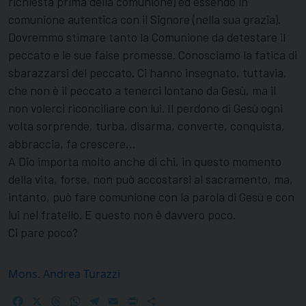
richiesta prima della comunione) ed essendo in
comunione autentica con il Signore (nella sua grazia).
Dovremmo stimare tanto la Comunione da detestare il
peccato e le sue false promesse. Conosciamo la fatica di
sbarazzarsi del peccato. Ci hanno insegnato, tuttavia,
che non è il peccato a tenerci lontano da Gesù, ma il
non volerci riconciliare con lui. Il perdono di Gesù ogni
volta sor­prende, turba, disarma, converte, conquista,
abbraccia, fa crescere…
A Dio importa molto anche di chi, in que­sto momento
della vita, forse, non può accostarsi al sacramento, ma,
intanto, può fare comunione con la parola di Gesù e con
lui nel fratello. E questo non è davvero poco.
Ci pare poco?
Mons. Andrea Turazzi
Facebook
X
Threads
WhatsApp
Telegram
Email
Print
Share