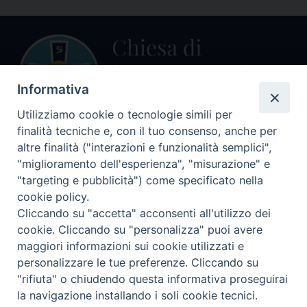
Informativa
Utilizziamo cookie o tecnologie simili per
finalità tecniche e, con il tuo consenso, anche per
Centralino Curia Vescovile
altre finalità ("interazioni e funzionalità semplici",
0541 913711
"miglioramento dell'esperienza", "misurazione" e
"targeting e pubblicità") come specificato nella
Indirizzo
cookie policy.
Piazza Giovani Paolo II, 1
Cliccando su "accetta" acconsenti all'utilizzo dei
47864 PENNABILLI (RN)
cookie. Cliccando su "personalizza" puoi avere
maggiori informazioni sui cookie utilizzati e
Seguici su
personalizzare le tue preferenze. Cliccando su
Facebook
Instagram
LinkedIn
X
YouTube
Feed
"rifiuta" o chiudendo questa informativa proseguirai
Informativa sulla Privacy
la navigazione installando i soli cookie tecnici.