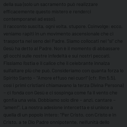
della sua (solo un sacra­mento può realizzare
efficacemente questo miste­ro e renderci
contemporanei ad esso).
Il racconto suscita, ogni volta, stupore. Coinvolge: ecco,
veniamo rapiti in un movimento ascensionale che ci
trasporta nel seno del Padre. Siamo collocati nel “sì” che
Gesù ha detto al Padre. Non è il momento di abbassare
gli occhi sulle nostre infedeltà e sui nostri peccati.
Fissiamo l’ostia e il calice che il celebrante innalza
sull’altare più che può. Consideriamo con quanta forza lo
Spirito Santo – “Amore effuso nei cuori” (cfr. Rm 5,5),
così i primi cristia­ni chiamavano la terza Divina Persona)
– ci fon­da con Gesù e ci sospinga come fa il vento che
gonfia una vela. Dobbiamo solo dire – anzi, cantare –
“amen!”. La nostra adesione intercetta e si unisce a
quella di un popolo intero: “Per Cristo, con Cristo e in
Cristo, a te Dio Padre onnipotente, nell’unità dello