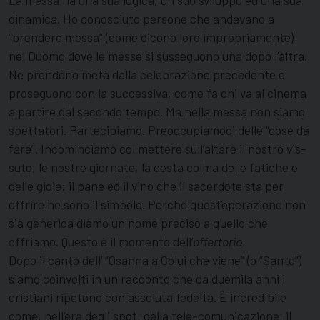
La messa ha una sua logica, un suo sviluppo ed una sua
dinamica. Ho conosciuto persone che andavano a
“prendere messa” (come dicono loro impropriamente)
nel Duomo dove le messe si susseguono una dopo l’altra.
Ne prendono metà dalla celebrazione precedente e
proseguono con la successiva, come fa chi va al cinema
a partire dal secondo tempo. Ma nella messa non siamo
spettatori. Partecipiamo. Preoccupiamoci delle “cose da
fare”. Incominciamo col mettere sull’altare il nostro vis­
suto, le nostre giornate, la cesta colma delle fatiche e
delle gioie: il pane ed il vino che il sacerdote sta per
offrire ne sono il simbolo. Perché quest’operazione non
sia generica diamo un nome preciso a quello che
offriamo. Questo è il momento dell’
offertorio.
Dopo il canto dell’ “Osanna a Colui che vie­ne” (o “Santo”)
siamo coinvolti in un racconto che da duemila anni i
cristiani ripetono con assolu­ta fedeltà. È incredibile
come, nell’era degli spot, della tele-comunicazione, il