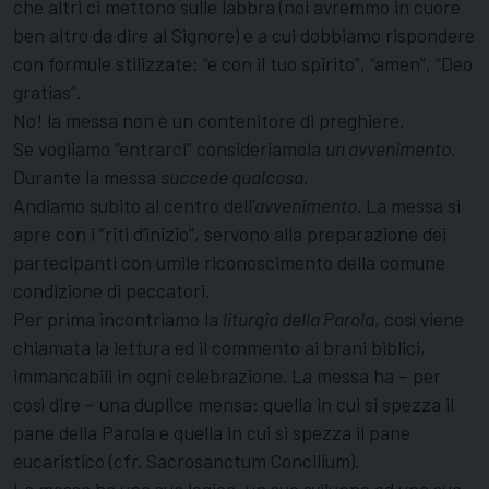
che altri ci mettono sulle labbra (noi avrem­mo in cuore
ben altro da dire al Signore) e a cui dobbiamo rispondere
con formule stilizzate: “e con il tuo spirito”, “amen”, “Deo
gratias”.
No! la messa non è un contenitore di pre­ghiere.
Se vogliamo “entrarci” consideriamola
un avvenimento.
Durante la messa
succede
qualcosa.
Andiamo subito al centro del­l’
avvenimento.
La messa si
apre con i “riti d’inizio”, servono alla pre­parazione dei
partecipanti con umile riconosci­mento della comune
condizione di peccatori.
Per prima incontriamo la
liturgia della Parola
, così viene
chiamata la lettura ed il commento ai brani biblici,
immancabili in ogni celebrazione. La messa ha – per
così dire – una duplice mensa: quella in cui si spezza il
pane della Parola e quella in cui si spezza il pane
eucaristico (cfr. Sacrosanctum Concilium).