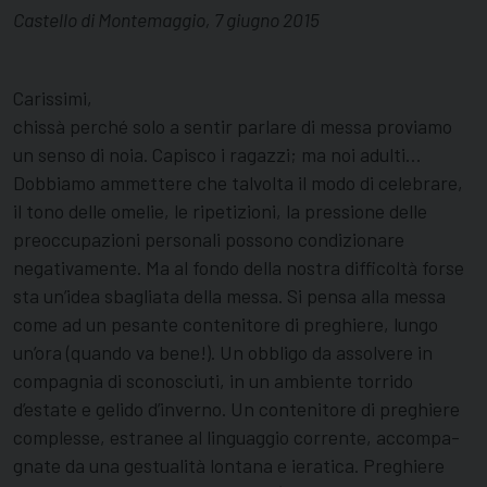
Castello di Montemaggio, 7 giugno 2015
Carissimi,
chissà perché solo a sentir parlare di messa proviamo
un senso di noia. Capisco i ragazzi; ma noi adulti…
Dobbiamo ammettere che talvolta il modo di celebrare,
il tono delle omelie, le ripetizioni, la pressione delle
preoccupazioni personali posso­no condizionare
negativamente. Ma al fondo del­la nostra difficoltà forse
sta un’idea sbagliata della messa. Si pensa alla messa
come ad un pesante contenitore di preghiere, lungo
un’ora (quando va bene!). Un obbligo da assolvere in
compagnia di sconosciuti, in un ambiente torrido
d’estate e geli­do d’inverno. Un contenitore di preghiere
com­plesse, estranee al linguaggio corrente, accompa­
gnate da una gestualità lontana e ieratica. Preghiere