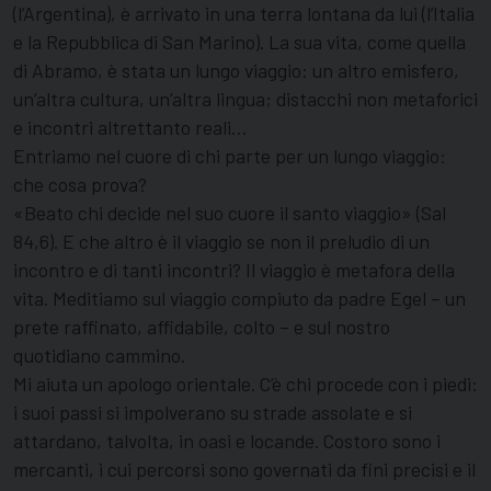
(l’Argentina), è arrivato in una terra lontana da lui (l’Italia
e la Repubblica di San Marino). La sua vita, come quella
di Abramo, è stata un lungo viaggio: un altro emisfero,
un’altra cultura, un’altra lingua; distacchi non metaforici
e incontri altrettanto reali…
Entriamo nel cuore di chi parte per un lungo viaggio:
che cosa prova?
«Beato chi decide nel suo cuore il santo viaggio» (Sal
84,6). E che altro è il viaggio se non il preludio di un
incontro e di tanti incontri? Il viaggio è metafora della
vita. Meditiamo sul viaggio compiuto da padre Egel – un
prete raffinato, affidabile, colto – e sul nostro
quotidiano cammino.
Mi aiuta un apologo orientale. C’è chi procede con i piedi:
i suoi passi si impolverano su strade assolate e si
attardano, talvolta, in oasi e locande. Costoro sono i
mercanti, i cui percorsi sono governati da fini precisi e il