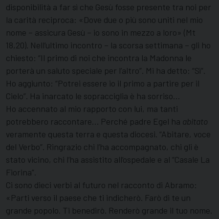
disponibilità a far sì che Gesù fosse presente tra noi per
la carità reciproca: «Dove due o più sono uniti nel mio
nome – assicura Gesù – io sono in mezzo a loro» (Mt
18,20). Nell’ultimo incontro – la scorsa settimana – gli ho
chiesto: “Il primo di noi che incontra la Madonna le
porterà un saluto speciale per l’altro”. Mi ha detto: “Sì”.
Ho aggiunto: “Potrei essere io il primo a partire per il
Cielo”. Ha inarcato le sopracciglia è ha sorriso…
Ho accennato al mio rapporto con lui, ma tanti
potrebbero raccontare… Perché padre Egel ha
abitato
veramente questa terra e questa diocesi. “Abitare, voce
del Verbo”. Ringrazio chi l’ha accompagnato, chi gli è
stato vicino, chi l’ha assistito all’ospedale e al “Casale La
Fiorina”.
Ci sono dieci verbi al futuro nel racconto di Abramo:
«Parti verso il paese che ti indicherò. Farò di te un
grande popolo. Ti benedirò. Renderò grande il tuo nome.