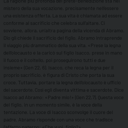
La ragione più profonda del prete-benedizione sta nel
mistero della sua vocazione, precisamente nell’essere
una esistenza offerta. La sua vita è chiamata ad essere
conforme al sacrificio che celebra sull’altare. Ci
sovviene, allora, un’altra pagina della vicenda di Abramo.
Dio gli chiede il sacrificio del figlio. Abramo intraprende
il viaggio più drammatico della sua vita. «Prese la legna
dell’olocausto e la caricò sul figlio Isacco, prese in mano
il fuoco e il coltello, poi proseguirono tutti e due
insieme» (Gen 22, 6). Isacco, che reca la legna per il
proprio sacrificio, è figura di Cristo che porta la sua
croce. Tuttavia, portare la legna dell’olocausto è ufficio
del sacerdote. Così egli diventa vittima e sacerdote. Dice
Isacco ad Abramo: «Padre mio!» (Gen 22,7). Questa voce
del figlio, in un momento simile, è la voce della
tentazione. La voce di Isacco sconvolge il cuore del
padre. Abramo risponde con una voce che tradisce
l’affetto paterno: «Che vuoi, figlio?».