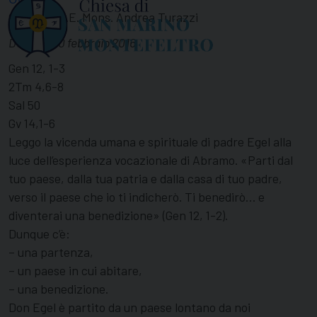
Omelia di S.E. Mons. Andrea Turazzi
Dogana, 10 febbraio 2016
Gen 12, 1-3
2Tm 4,6-8
Sal 50
Gv 14,1-6
Leggo la vicenda umana e spirituale di padre Egel alla
luce dell’esperienza vocazionale di Abramo. «Parti dal
tuo paese, dalla tua patria e dalla casa di tuo padre,
verso il paese che io ti indicherò. Ti benedirò… e
diventerai una benedizione» (Gen 12, 1-2).
Dunque c’è:
– una partenza,
– un paese in cui abitare,
– una benedizione.
Don Egel è partito da un paese lontano da noi