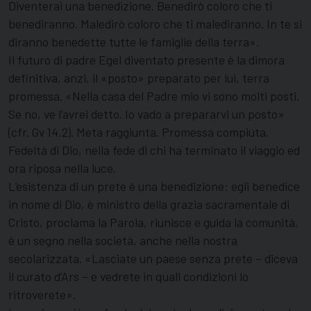
Diventerai una benedizione. Benedirò coloro che ti
benediranno. Maledirò coloro che ti malediranno. In te si
diranno benedette tutte le famiglie della terra».
Il futuro di padre Egel diventato presente è la dimora
definitiva, anzi, il «posto» preparato per lui, terra
promessa. «Nella casa del Padre mio vi sono molti posti.
Se no, ve l’avrei detto. Io vado a prepararvi un posto»
(cfr. Gv 14,2). Meta raggiunta. Promessa compiuta.
Fedeltà di Dio, nella fede di chi ha terminato il viaggio ed
ora riposa nella luce.
L’esistenza di un prete è una benedizione: egli benedice
in nome di Dio, è ministro della grazia sacramentale di
Cristo, proclama la Parola, riunisce e guida la comunità,
è un segno nella società, anche nella nostra
secolarizzata. «Lasciate un paese senza prete – diceva
il curato d’Ars – e vedrete in quali condizioni lo
ritroverete».