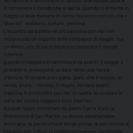
tentazione di assicurarsi un guscio, una valigia capace
di contenere il mondo che si lascia. Quando ci si mette in
viaggio si deve mettere in conto l’incontro con ciò che è
“diverso”: ambienti, culture, persone.
L’incontro sarà pieno se chi cammina con noi non
resterà solo un ingombrante compagno di viaggio, ma
un amico, uno di cui si impara a conoscere il mondo
interiore.
Quando si viaggia e si cammina si va avanti. Il viaggio è
procedere, proseguire, andare verso una tappa
ulteriore. Si scopre pian piano, però, che il viaggio, in
verità, è una… discesa. O meglio, l’andare avanti
trascina in profondità perché, in realtà, la strada e la
mèta del nostro viaggiare sono interiori.
Il paese nuovo incontrato da padre Egel è stato la
Repubblica di San Marino, la diocesi sammarinese-
feretrana, la parrocchia di Borgo prima, la parrocchia di
Falciano poi; infine, la collaborazione con parrocchie,