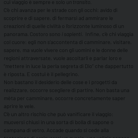
cui viaggio è sempre e solo
un transito
.
C’è chi avanza per le strade con gli occhi: avido di
scoprire e di sapere, di fermarsi ad ammirare le
creazioni di quelle civiltà o l’orizzonte luminoso di un
panorama. Costoro sono
i sapienti.
Infine, c’è chi viaggia
col cuore: egli non s’accontenta di camminare, visitare,
sapere, ma vuole vivere con gli uomini e le donne delle
regioni attraversate, vuole ascoltarli e parlar loro e
“mettere in luce la perla segreta di Dio” che dappertutto
è riposta. E costui è il pellegrino.
Non bastano il desiderio delle cose e i progetti da
realizzare, occorre scegliere di partire. Non basta una
mèta per camminare, occorre concretamente saper
aprire le vele.
C’è un altro rischio che può vanificare il viaggio:
muoversi chiusi in una sorta di bolla di sapone o
campana di vetro. Accade quando si cede alla