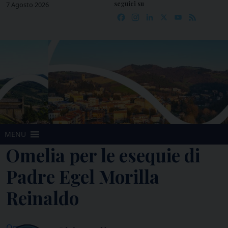
seguici su
Skip
7 Agosto 2026
Facebook
Instagram
LinkedIn
X
YouTube
Feed
to
content
MENU
Omelia per le esequie di
Padre Egel Morilla
Reinaldo
Omelia