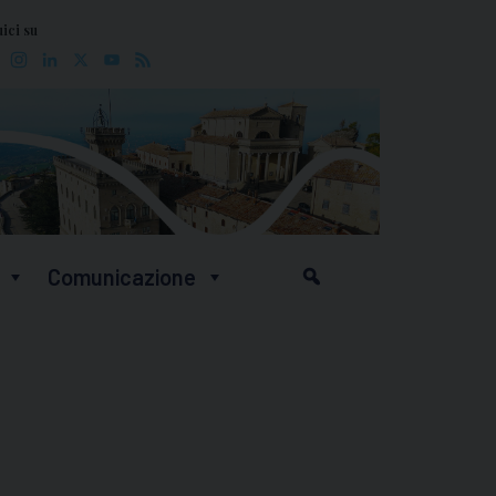
ici su
Facebook
Instagram
LinkedIn
X
YouTube
Feed
Comunicazione