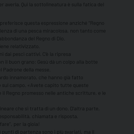
r averla. Qui la sottolineatura è sulla fatica del
eo preferisce questa espressione anziché “Regno
perienza di una pesca miracolosa, non tanto come
rabbondanza del Regno di Dio.
iene relativizzato.
dai pesci cattivi. C’è la ripresa
on il buon grano: Gesù dà un colpo alla botte
el Padrone della messe.
guardo innamorato, che hanno già fatto
ove sul campo. «Avete capito tutte queste
e il Regno promesso nelle antiche scritture, e le
neare che si tratta di un dono. D’altra parte,
responsabilità, chiamata e risposta.
are”, per la gioia!
unti di partenza sono i più svariati, ma il