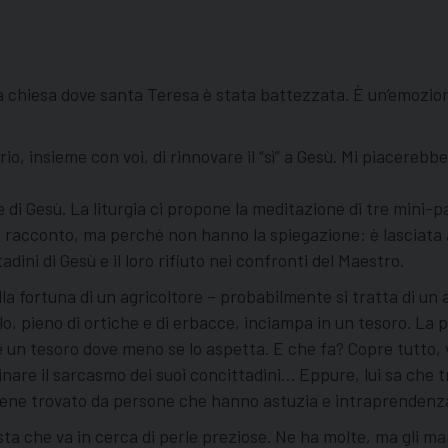
 chiesa dove santa Teresa è stata battezzata. È un’emozion
io, insieme con voi, di rinnovare il “sì” a Gesù. Mi piacerebb
e di Gesù. La liturgia ci propone la meditazione di tre mini-
i racconto, ma perché non hanno la spiegazione: è lasciata all
dini di Gesù e il loro rifiuto nei confronti del Maestro.
lla fortuna di un agricoltore – probabilmente si tratta di u
o, pieno di ortiche e di erbacce, inciampa in un tesoro. La 
e un tesoro dove meno se lo aspetta. E che fa? Copre tutto, v
e il sarcasmo dei suoi concittadini… Eppure, lui sa che tra 
i viene trovato da persone che hanno astuzia e intraprendenz
sta che va in cerca di perle preziose. Ne ha molte, ma gli ma