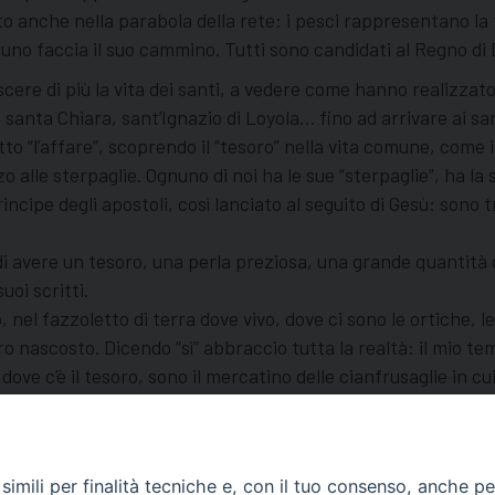
 anche nella parabola della rete: i pesci rappresentano la to
uno faccia il suo cammino. Tutti sono candidati al Regno di 
re di più la vita dei santi, a vedere come hanno realizzato 
, santa Chiara, sant’Ignazio di Loyola… fino ad arrivare ai sa
 “l’affare”, scoprendo il “tesoro” nella vita comune, come 
lle sterpaglie. Ognuno di noi ha le sue “sterpaglie”, ha la su
incipe degli apostoli, così lanciato al seguito di Gesù: sono
a di avere un tesoro, una perla preziosa, una grande quantità 
oi scritti.
, nel fazzoletto di terra dove vivo, dove ci sono le ortiche,
ro nascosto. Dicendo “sì” abbraccio tutta la realtà: il mio te
ve c’è il tesoro, sono il mercatino delle cianfrusaglie in cui
 il “campo dei miracoli”; dobbiamo viverlo in tutti i suoi mome
 grande affare.
imili per finalità tecniche e, con il tuo consenso, anche per 