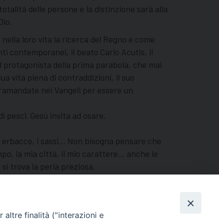
talità delle persone e la distinzione sarà alla
Dio.
nella loro vita la ricerca del Regno e come
nti contemporanei, il beato Carlo Acutis, il
il protagonista della prima parabola, che mai
a vita piena di contraddizioni, il suo
 tramandate nei Vangeli per essere un
di pesci. Gesù invita ad osare.
 le erbacce, i sassi… Non bisogna pensare che
mpo, la mia città, il mio carattere… anche le
 si trova la perla preziosa.
nti belli e faticosi, in tutte le situazioni
altre finalità ("interazioni e