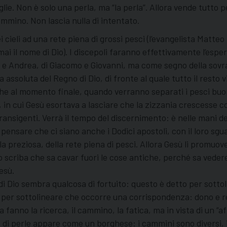
lie. Non è solo una perla, ma “la perla”. Allora vende tutto pe
ammino. Non lascia nulla di intentato.
 cieli ad una rete piena di grossi pesci (l’evangelista Matt
 mai il nome di Dio). I discepoli faranno effettivamente l’es
o e Andrea, di Giacomo e Giovanni, ma come segno della sov
 assoluta del Regno di Dio, di fronte al quale tutto il resto v
he al momento finale, quando verranno separati i pesci buoni 
 in cui Gesù esortava a lasciare che la zizzania crescesse c
transigenti. Verrà il tempo del discernimento: è nelle mani d
o pensare che ci siano anche i Dodici apostoli, con il loro s
rla preziosa, della rete piena di pesci. Allora Gesù li promu
o scriba che sa cavar fuori le cose antiche, perché sa veder
esù.
di Dio sembra qualcosa di fortuito: questo è detto per sottoli
sodo per sottolineare che occorre una corrispondenza: dono e 
fanno la ricerca, il cammino, la fatica, ma in vista di un “aff
di perle appare come un borghese: i cammini sono diversi, i p