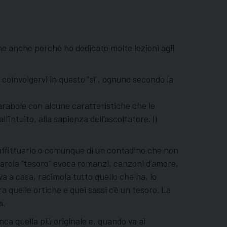
e anche perché ho dedicato molte lezioni agli
e coinvolgervi in questo “sì”, ognuno secondo la
parabole con alcune caratteristiche che le
’intuito, alla sapienza dell’ascoltatore. Il
n affittuario o comunque di un contadino che non
parola “tesoro” evoca romanzi, canzoni d’amore,
a a casa, racimola tutto quello che ha, lo
quelle ortiche e quei sassi c’è un tesoro. La
a.
nca quella più originale e, quando va ai