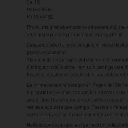
Sal 118
Rm 8,28-30
Mt 13,44-52
Provo una grande emozione ad essere qui, nella
studenti su questa grande maestra spirituale.
Seguendo la lettura del Vangelo mi viene desider
propria vocazione.
Siamo nella terza parte del discorso in parabol
distinguono dalle altre, non solo per il genere d
brano si concluderà con la ribellione dei concitta
La prima parabola paragona il Regno dei Cieli a
è proprietario – che, zappando un terreno brull
sogni. Quest’uomo è fortunato: arriva a scoprir
vende e acquista quel campo. Possiamo immaginar
sottolineatura è sull’astuzia: il Regno dei ciel
Nella seconda parabola si parla di un collezioni