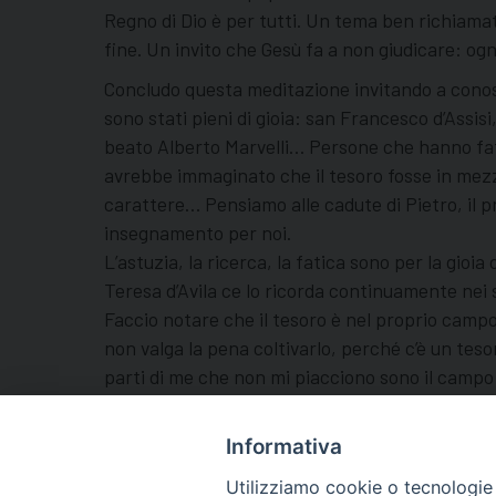
Regno di Dio è per tutti. Un tema ben richiamato
fine. Un invito che Gesù fa a non giudicare: ogn
Concludo questa meditazione invitando a conosce
sono stati pieni di gioia: san Francesco d’Assisi
beato Alberto Marvelli… Persone che hanno fatto
avrebbe immaginato che il tesoro fosse in mezzo a
carattere… Pensiamo alle cadute di Pietro, il pr
insegnamento per noi.
L’astuzia, la ricerca, la fatica sono per la gioi
Teresa d’Avila ce lo ricorda continuamente nei su
Faccio notare che il tesoro è nel proprio campo
non valga la pena coltivarlo, perché c’è un teso
parti di me che non mi piacciono sono il campo do
Il viaggio che abbiamo intrapreso verso Lisbona è
favorevoli e sfavorevoli: qui la promessa di una
Informativa
Mons. Andrea Turazzi
Utilizziamo cookie o tecnologie s