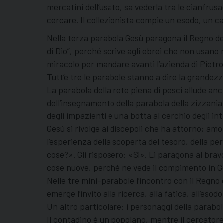
mercatini dell’usato, sa vederla tra le cianfrusag
cercare. Il collezionista compie un esodo, un c
Nella terza parabola Gesù paragona il Regno dei
di Dio”, perché scrive agli ebrei che non usano
miracolo per mandare avanti l’azienda di Pietr
Tutt’e tre le parabole stanno a dire la grandezza
La parabola della rete piena di pesci allude anc
dell’insegnamento della parabola della zizzania,
degli impazienti e una botta al cerchio degli in
Gesù si rivolge ai discepoli che ha attorno; am
l’esperienza della scoperta del tesoro, della pe
cose?». Gli risposero: «Sì». Li paragona al brav
cose nuove, perché ne vede il compimento in G
Nelle tre mini-parabole l’incontro con il Regno 
emerge l’invito alla ricerca, alla fatica, all’e
Un altro particolare: i personaggi della parabola 
Il contadino è un popolano, mentre il cercatore 