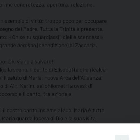
esprime concretezza, apertura, relazione,
 un esempio di virtù: troppo poco per occupare
segno del Padre. Tutta la Trinità è presente.
rato: «Oh se tu squarciassi i cieli e scendessi»
la grande
berakah
(benedizione) di Zaccaria,
bo: Dio viene a salvare!
ge la scena, il canto di Elisabetta che ricalca
i il saluto di Maria, nuova Arca dell’Alleanza!
io di Ain-Karim, sei chilometri a ovest di
ccorso e il canto, fra azione e
i il nostro canto insieme al suo. Maria è tutta
Maria guarda l’opera di Dio e la sua visita
ionario!