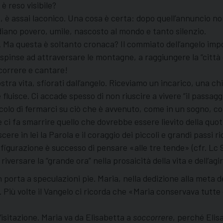
è reso visibile?
, è assai laconico. Una cosa è certa: dopo quell’annuncio non
diano povero, umile, nascosto al mondo e tanto silenzio.
to. Ma questa è soltanto cronaca? Il commiato dell’angelo im
la spinse ad attraversare le montagne, a raggiungere la “città
ccorrere e cantare!
tra vita, sfiorati dall’angelo. Riceviamo un incarico, una c
uisce. Ci accade spesso di non riuscire a vivere “il passaggi
icolo di fermarci su ciò che è avvenuto, come in un sogno, c
 ci fa smarrire quello che dovrebbe essere lievito della quot
scere in lei la Parola e il coraggio dei piccoli e grandi passi r
asfigurazione è successo di pensare «alle tre tende» (cfr. Lc
 riversare la “grande ora” nella prosaicità della vita e dell’agi
orta a speculazioni pie. Maria, nella dedizione alla meta de
. Più volte il Vangelo ci ricorda che «Maria conservava tutt
isitazione. Maria va da Elisabetta a
soccorrere
, perché Elis