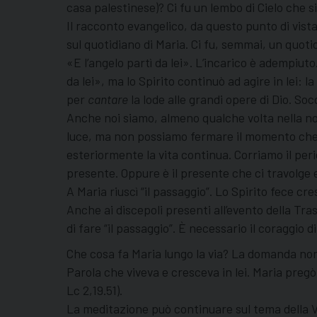
casa palestinese)? Ci fu un lembo di Cielo che si 
Il racconto evangelico, da questo punto di vista
sul quotidiano di Maria. Ci fu, semmai, un quoti
«E l’angelo partì da lei». L’incarico è adempiu
da lei», ma lo Spirito continuò ad agire in lei: 
per
cantare
la lode alle grandi opere di Dio. So
Anche noi siamo, almeno qualche volta nella nos
luce, ma non possiamo fermare il momento che fl
esteriormente la vita continua. Corriamo il per
presente. Oppure è il presente che ci travolge e
A Maria riuscì “il passaggio”. Lo Spirito fece cre
Anche ai discepoli presenti all’evento della Tr
di fare “il passaggio”. È necessario il coraggio di
Che cosa fa Maria lungo la via? La domanda non p
Parola che viveva e cresceva in lei. Maria pregò
Lc 2,19.51).
La meditazione può continuare sul tema della V