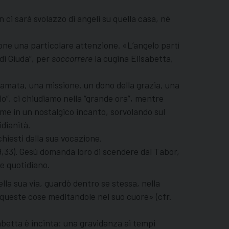
 ci sarà svolazzo di angeli su quella casa, né
pone una particolare attenzione. «L’angelo partì
 di Giuda”, per
soccorrere
la cugina Elisabetta,
hiamata, una missione, un dono della grazia, una
o”, ci chiudiamo nella “grande ora”, mentre
ome in un nostalgico incanto, sorvolando sul
idianità.
ichiesti dalla sua vocazione.
 9,33). Gesù domanda loro di scendere dal Tabor,
re quotidiano.
lla sua via, guardò dentro se stessa, nella
e queste cose meditandole nel suo cuore» (cfr.
abetta è incinta: una gravidanza ai tempi