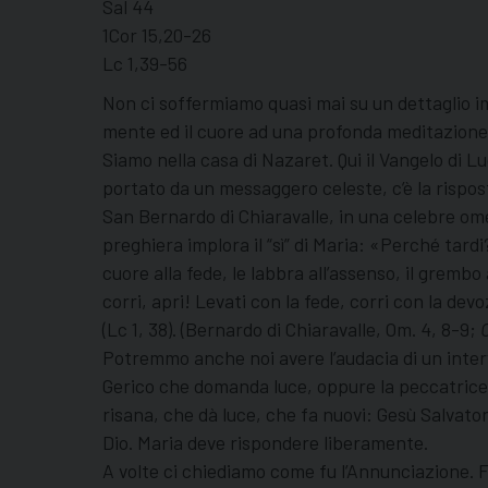
Sal 44
1Cor 15,20-26
Lc 1,39-56
Non ci soffermiamo quasi mai su un dettaglio im
mente ed il cuore ad una profonda meditazione: «
Siamo nella casa di Nazaret. Qui il Vangelo di L
portato da un messaggero celeste, c’è la rispos
San Bernardo di Chiaravalle, in una celebre om
preghiera implora il “sì” di Maria: «Perché tardi
cuore alla fede, le labbra all’assenso, il grembo 
corri, apri! Levati con la fede, corri con la dev
(Lc 1, 38). (Bernardo di Chiaravalle, Om. 4, 8-9;
Potremmo anche noi avere l’audacia di un inter
Gerico che domanda luce, oppure la peccatrice 
risana, che dà luce, che fa nuovi: Gesù Salvator
Dio. Maria deve rispondere liberamente.
A volte ci chiediamo come fu l’Annunciazione. Fu