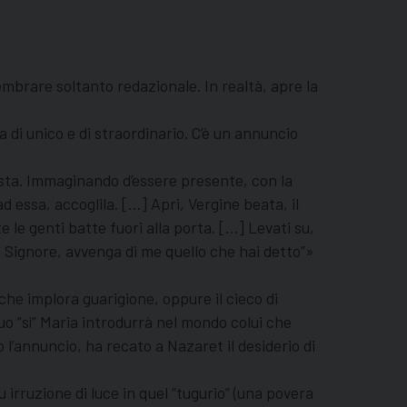
embrare soltanto redazionale. In realtà, apre la
 di unico e di straordinario. C’è un annuncio
osta. Immaginando d’essere presente, con la
d essa, accoglila. […] Apri, Vergine beata, il
te le genti batte fuori alla porta. […] Levati su,
del Signore, avvenga di me quello che hai detto”»
he implora guarigione, oppure il cieco di
 “sì” Maria introdurrà nel mondo colui che
 l’annuncio, ha recato a Nazaret il desiderio di
 irruzione di luce in quel “tugurio” (una povera