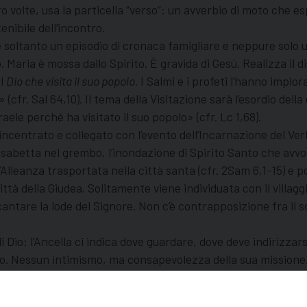
o volte, usa la particella “verso”: un avverbio di moto che 
enibile dell’incontro.
ce soltanto un episodio di cronaca famigliare e neppure solo
aria è mossa dallo Spirito. È gravida di Gesù. Realizza il di
el
Dio che visita il suo popolo
. I Salmi e i profeti l’hanno implo
a» (cfr. Sal 64,10). Il tema della Visitazione sarà l’esordio del
aele perché ha visitato il suo popolo» (cfr. Lc 1,68).
 incentrato e collegato con l’evento dell’Incarnazione del Ver
lisabetta nel grembo, l’inondazione di Spirito Santo che avvol
’Alleanza trasportata nella città santa (cfr. 2Sam 6,1-15) e po
ttà della Giudea. Solitamente viene individuata con il villagg
tare la lode del Signore. Non c’è contrapposizione fra il so
i Dio; l’Ancella ci indica dove guardare, dove deve indirizzars
 Dio. Nessun intimismo, ma consapevolezza della sua missione. 
avia così provata dall’odio e dalle divisioni… Un testo rivoluz