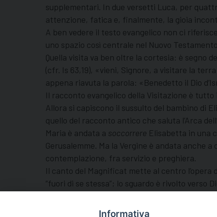
supplementari. In due versetti Luca, per quattr
attenzione, fatica e, finalmente, la gioia incont
A ben vedere il testo evangelico non ci riferis
uno spazio così centrale nel Nuovo Testamento. M
Quella visita va ben oltre la cortesia: è segno d
(cfr. Is 63,19), «vieni, Signore, a visitare la terr
appena riavuta la parola: «Benedetto il Dio d’Isr
Il racconto evangelico della Visitazione è tutto
Allora si capiscono il sussulto del bambino di E
quello del racconto antico che saluta l’Arca dell
Maria è andata a
soccorrere
Elisabetta in una ci
Gerusalemme. Ma la Vergine è andata anche a can
contemplazione, fra servizio e preghiera.
Il canto del Magnificat mette al centro l’opera d
“fuori di se stessa”; lo sguardo è rivolto verso
all’umanità assetata di giustizia, di amore e tutt
Preghiamo il Magnificat.
Informativa