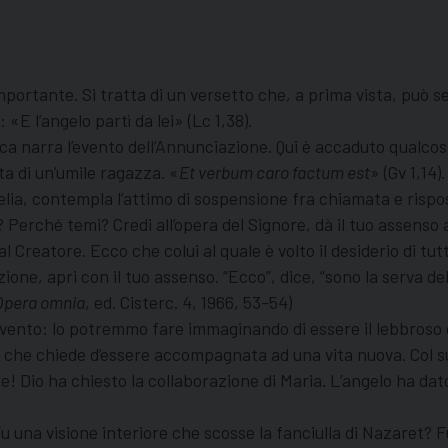
portante. Si tratta di un versetto che, a prima vista, può s
E l’angelo partì da lei» (Lc 1,38).
uca narra l’evento dell’Annunciazione. Qui è accaduto qualcosa
ta di un’umile ragazza. «
Et verbum caro factum est
» (Gv 1,14).
elia, contempla l’attimo di sospensione fra chiamata e risp
? Perché temi? Credi all’opera del Signore, dà il tuo assenso a
al Creatore. Ecco che colui al quale è volto il desiderio di tut
ozione, apri con il tuo assenso. “Ecco”, dice, “sono la serva 
Opera omnia
, ed. Cisterc. 4, 1966, 53-54)
vento: lo potremmo fare immaginando di essere il lebbroso c
che chiede d’essere accompagnata ad una vita nuova. Col suo
e! Dio ha chiesto la collaborazione di Maria. L’angelo ha dato
 una visione interiore che scosse la fanciulla di Nazaret? Fu