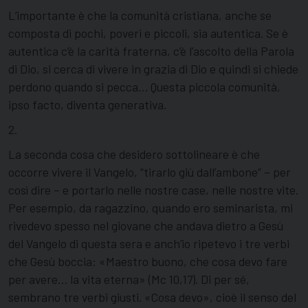
L’importante è che la comunità cristiana, anche se
composta di pochi, poveri e piccoli, sia autentica. Se è
autentica c’è la carità fraterna, c’è l’ascolto della Parola
di Dio, si cerca di vivere in grazia di Dio e quindi si chiede
perdono quando si pecca… Questa piccola comunità,
ipso facto, diventa generativa.
2.
La seconda cosa che desidero sottolineare è che
occorre vivere il Vangelo, “tirarlo giù dall’ambone” – per
così dire – e portarlo nelle nostre case, nelle nostre vite.
Per esempio, da ragazzino, quando ero seminarista, mi
rivedevo spesso nel giovane che andava dietro a Gesù
del Vangelo di questa sera e anch’io ripetevo i tre verbi
che Gesù boccia: «Maestro buono, che cosa devo fare
per avere… la vita eterna» (Mc 10,17). Di per sé,
sembrano tre verbi giusti. «Cosa devo», cioè il senso del