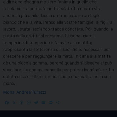
a dire che bisogna mettere l’anima in quello che
facciamo. La punta fa un tracciato. La nostra vita,
anche la più umile, lascia un tracciato su un foglio
bianco che è la vita. Penso alle vostre famiglie, ai figli, al
lavoro… state lasciando tracce concrete. Poi, quando la
punta della grafite si consuma, bisogna usare il
temperino. Il temperino è fa male alla matita;
rappresenta la sofferenza e il sacrificio, necessari per
crescere e per raggiungere la meta. In cima alla matita
c’è una piccola gomma, perché quando si disegna si può
sbagliare. La gomma cancella per poter ricominciare. La
quinta cosa è il Signore: noi siamo una matita nella sua
mano.
Mons. Andrea Turazzi
Facebook
X
Threads
WhatsApp
Telegram
Email
Print
Share