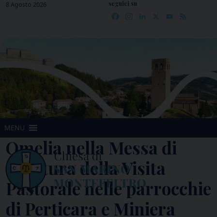
seguici su
Skip
8 Agosto 2026
Facebook
Instagram
LinkedIn
X
YouTube
Feed
to
content
MENU
Omelia nella Messa di
apertura della Visita
Pastorale nelle parrocchie
di Perticara e Miniera