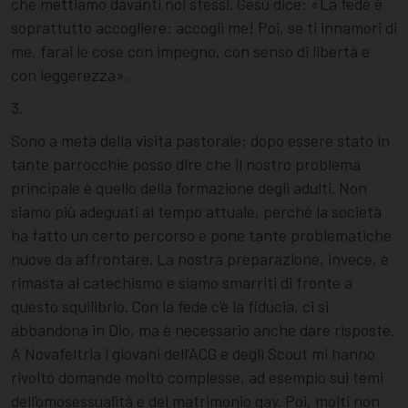
che mettiamo davanti noi stessi. Gesù dice: «La fede è
soprattutto accogliere: accogli me! Poi, se ti innamori di
me, farai le cose con impegno, con senso di libertà e
con leggerezza».
3.
Sono a metà della visita pastorale; dopo essere stato in
tante parrocchie posso dire che il nostro problema
principale è quello della formazione degli adulti. Non
siamo più adeguati al tempo attuale, perché la società
ha fatto un certo percorso e pone tante problematiche
nuove da affrontare. La nostra preparazione, invece, è
rimasta al catechismo e siamo smarriti di fronte a
questo squilibrio. Con la fede c’è la fiducia, ci si
abbandona in Dio, ma è necessario anche dare risposte.
A Novafeltria i giovani dell’ACG e degli Scout mi hanno
rivolto domande molto complesse, ad esempio sui temi
dell’omosessualità e del matrimonio gay. Poi, molti non