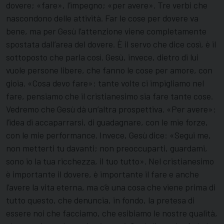
dovere; «fare», l’impegno; «per avere». Tre verbi che
nascondono delle attività. Far le cose per dovere va
bene, ma per Gesù l’attenzione viene completamente
spostata dall’area del dovere. È il servo che dice così, è il
sottoposto che parla così. Gesù, invece, dietro di lui
vuole persone libere, che fanno le cose per amore, con
gioia. «Cosa devo fare»: tante volte ci impigliamo nel
fare, pensiamo che il cristianesimo sia fare tante cose.
Vedremo che Gesù dà un’altra prospettiva. «Per avere»:
l’idea di accaparrarsi, di guadagnare, con le mie forze,
con le mie performance. Invece, Gesù dice: «Segui me,
non metterti tu davanti; non preoccuparti, guardami,
sono io la tua ricchezza, il tuo tutto». Nel cristianesimo
è importante il dovere, è importante il fare e anche
l’avere la vita eterna, ma c’è una cosa che viene prima di
tutto questo, che denuncia, in fondo, la pretesa di
essere noi che facciamo, che esibiamo le nostre qualità,