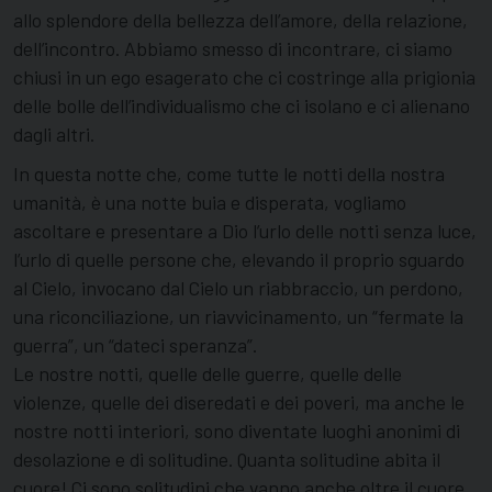
allo splendore della bellezza dell’amore, della relazione,
dell’incontro. Abbiamo smesso di incontrare, ci siamo
chiusi in un ego esagerato che ci costringe alla prigionia
delle bolle dell’individualismo che ci isolano e ci alienano
dagli altri.
In questa notte che, come tutte le notti della nostra
umanità, è una notte buia e disperata, vogliamo
ascoltare e presentare a Dio l’urlo delle notti senza luce,
l’urlo di quelle persone che, elevando il proprio sguardo
al Cielo, invocano dal Cielo un riabbraccio, un perdono,
una riconciliazione, un riavvicinamento, un “fermate la
guerra”, un “dateci speranza”.
Le nostre notti, quelle delle guerre, quelle delle
violenze, quelle dei diseredati e dei poveri, ma anche le
nostre notti interiori, sono diventate luoghi anonimi di
desolazione e di solitudine. Quanta solitudine abita il
cuore! Ci sono solitudini che vanno anche oltre il cuore,