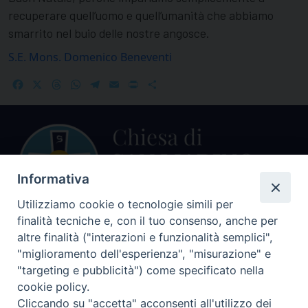
recuperare quell’uomo e quell’umanità che abbiamo
smarrito nel buio delle nostre angosce.
S.E. Mons. Domenico Beneventi
Facebook
X
Threads
WhatsApp
Telegram
Email
Print
Share
Informativa
Utilizziamo cookie o tecnologie simili per
finalità tecniche e, con il tuo consenso, anche per
Centralino Curia Vescovile
altre finalità ("interazioni e funzionalità semplici",
0541 913711
"miglioramento dell'esperienza", "misurazione" e
"targeting e pubblicità") come specificato nella
Indirizzo
cookie policy.
Piazza Giovani Paolo II, 1
Cliccando su "accetta" acconsenti all'utilizzo dei
47864 PENNABILLI (RN)