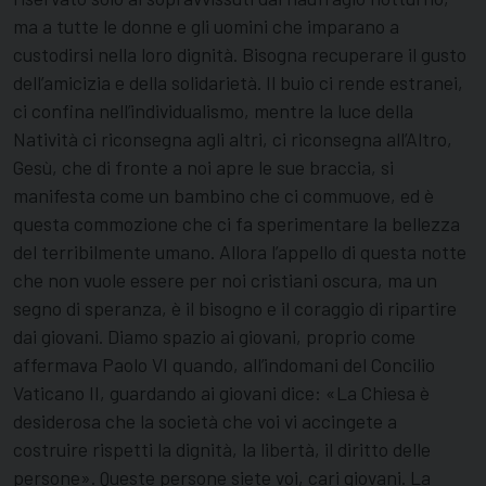
ma a tutte le donne e gli uomini che imparano a
custodirsi nella loro dignità. Bisogna recuperare il gusto
dell’amicizia e della solidarietà. Il buio ci rende estranei,
ci confina nell’individualismo, mentre la luce della
Natività ci riconsegna agli altri, ci riconsegna all’Altro,
Gesù, che di fronte a noi apre le sue braccia, si
manifesta come un bambino che ci commuove, ed è
questa commozione che ci fa sperimentare la bellezza
del terribilmente umano. Allora l’appello di questa notte
che non vuole essere per noi cristiani oscura, ma un
segno di speranza, è il bisogno e il coraggio di ripartire
dai giovani. Diamo spazio ai giovani, proprio come
affermava Paolo VI quando, all’indomani del Concilio
Vaticano II, guardando ai giovani dice: «La Chiesa è
desiderosa che la società che voi vi accingete a
costruire rispetti la dignità, la libertà, il diritto delle
persone». Queste persone siete voi, cari giovani. La