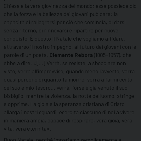
Chiesa è la vera giovinezza del mondo; essa possiede ciò
che la forza e la bellezza dei giovani può dare: la
capacità di rallegrarsi per ciò che comincia, di darsi
senza ritorno, di rinnovarsi e ripartire per nuove
conquiste. È questo il Natale che vogliamo affidare,
attraverso il nostro impegno, al futuro dei giovani con le
parole di un poeta,
Clemente Rebora
(1885–1957), che
ebbe a dire: «[…] Verrà, se resiste, a sbocciare non
visto, verrà all’improvviso, quando meno l’avverto, verrà
quasi perdono di quanto fa morire, verrà a farmi certo
del suo e mio tesoro… Verrà, forse è già venuto il suo
bisbiglio, mentre la violenza, la notte dell’uomo, stringe
e opprime. La gioia e la speranza cristiana di Cristo
allarga i nostri sguardi, esercita ciascuno di noi a vivere
in maniera ampia, capace di respirare, vera gioia, vera
vita, vera eternità».
Buon Natale, perché impariamo semplicemente a