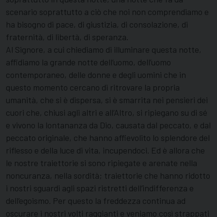
scenario soprattutto a ciò che noi non comprendiamo e
ha bisogno di pace, di giustizia, di consolazione, di
fraternità, di libertà, di speranza.
Al Signore, a cui chiediamo di illuminare questa notte,
affidiamo la grande notte dell’uomo, dell’uomo
contemporaneo, delle donne e degli uomini che in
questo momento cercano di ritrovare la propria
umanità, che si è dispersa, si è smarrita nei pensieri dei
cuori che, chiusi agli altri e all’Altro, si ripiegano su di sé
e vivono la lontananza da Dio, causata dal peccato, e dal
peccato originale, che hanno affievolito lo splendore del
riflesso e della luce di vita, incupendoci. Ed è allora che
le nostre traiettorie si sono ripiegate e arenate nella
noncuranza, nella sordità; traiettorie che hanno ridotto
i nostri sguardi agli spazi ristretti dell’indifferenza e
dell’egoismo. Per questo la freddezza continua ad
oscurare i nostri volti raggianti e veniamo così strappati