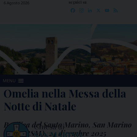
seguici su
Skip
6 Agosto 2026
Facebook
Instagram
LinkedIn
X
YouTube
Feed
to
content
MENU
Omelia nella Messa della
Notte di Natale
Basilica del Santo Marino, San Marino
Città (RSM), 24 dicembre 2025