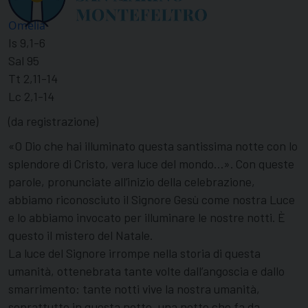
Omelia
Is 9,1-6
Sal 95
Tt 2,11-14
Lc 2,1-14
(da registrazione)
«O Dio che hai illuminato questa santissima notte con lo
splendore di Cristo, vera luce del mondo…». Con queste
parole, pronunciate all’inizio della celebrazione,
abbiamo riconosciuto il Signore Gesù come nostra Luce
e lo abbiamo invocato per illuminare le nostre notti. È
questo il mistero del Natale.
La luce del Signore irrompe nella storia di questa
umanità, ottenebrata tante volte dall’angoscia e dallo
smarrimento: tante notti vive la nostra umanità,
soprattutto in questa notte, una notte che fa da