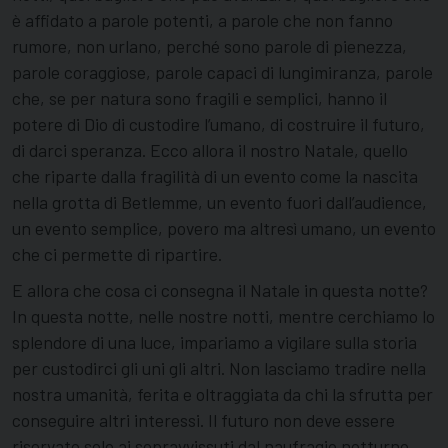
è affidato a parole potenti, a parole che non fanno
rumore, non urlano, perché sono parole di pienezza,
parole coraggiose, parole capaci di lungimiranza, parole
che, se per natura sono fragili e semplici, hanno il
potere di Dio di custodire l’umano, di costruire il futuro,
di darci speranza. Ecco allora il nostro Natale, quello
che riparte dalla fragilità di un evento come la nascita
nella grotta di Betlemme, un evento fuori dall’audience,
un evento semplice, povero ma altresì umano, un evento
che ci permette di ripartire.
E allora che cosa ci consegna il Natale in questa notte?
In questa notte, nelle nostre notti, mentre cerchiamo lo
splendore di una luce, impariamo a vigilare sulla storia
per custodirci gli uni gli altri. Non lasciamo tradire nella
nostra umanità, ferita e oltraggiata da chi la sfrutta per
conseguire altri interessi. Il futuro non deve essere
riservato solo ai sopravvissuti dal naufragio notturno,